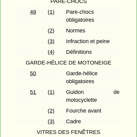
PARE-CHOCS
49
(1)
Pare-chocs
obligatoires
(2)
Normes
(3)
Infraction et peine
(4)
Définitions
GARDE-HÉLICE DE MOTONEIGE
50
Garde-hélice
obligatoires
51
(1)
Guidon de
motocyclette
(2)
Fourche avant
(3)
Cadre
VITRES DES FENÊTRES