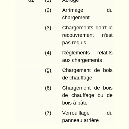
61
(1)
Abrogé
(2)
Arrimage du
chargement
(3)
Chargements don't le
recouvrement n'est
pas requis
(4)
Règlements relatifs
aux chargements
(5)
Chargement de bois
de chauffage
(6)
Chargement de bois
de chauffage ou de
bois à pâte
(7)
Verrouillage du
panneau arrière