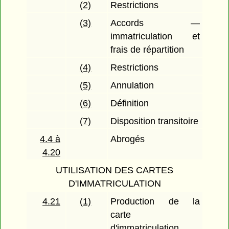
(2)
Restrictions
(3)
Accords —
immatriculation et
frais de répartition
(4)
Restrictions
(5)
Annulation
(6)
Définition
(7)
Disposition transitoire
4.4 à
Abrogés
4.20
UTILISATION DES CARTES
D'IMMATRICULATION
4.21
(1)
Production de la
carte
d'immatriculation