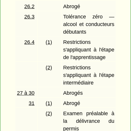
26.2
Abrogé
26.3
Tolérance zéro —
alcool et conducteurs
débutants
26.4
(1)
Restrictions
s'appliquant à l'étape
de l'apprentissage
(2)
Restrictions
s'appliquant à l'étape
intermédiaire
27 à 30
Abrogés
31
(1)
Abrogé
(2)
Examen préalable à
la délivrance du
permis