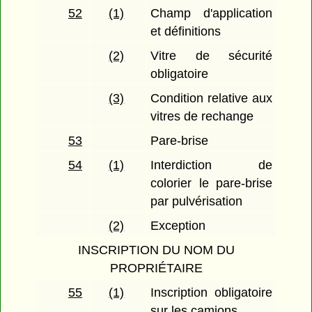
52
(1)
Champ d'application
et définitions
(2)
Vitre de sécurité
obligatoire
(3)
Condition relative aux
vitres de rechange
53
Pare-brise
54
(1)
Interdiction de
colorier le pare-brise
par pulvérisation
(2)
Exception
INSCRIPTION DU NOM DU
PROPRIÉTAIRE
55
(1)
Inscription obligatoire
sur les camions