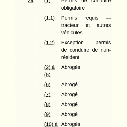
24
(1)
Permis de conduire
obligatoire
(1.1)
Permis requis —
tracteur et autres
véhicules
(1.2)
Exception — permis
de conduire de non-
résident
(2) à
Abrogés
(5)
(6)
Abrogé
(7)
Abrogé
(8)
Abrogé
(9)
Abrogé
(10) à
Abrogés