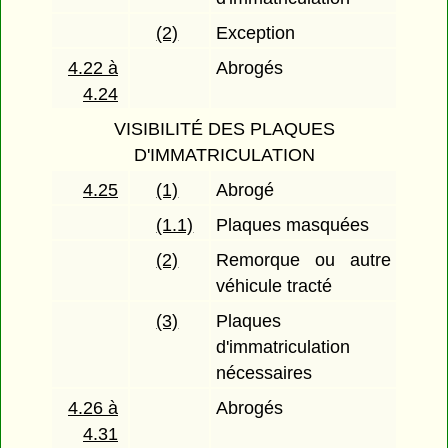
(2)
Exception
4.22 à
Abrogés
4.24
VISIBILITÉ DES PLAQUES
D'IMMATRICULATION
4.25
(1)
Abrogé
(1.1)
Plaques masquées
(2)
Remorque ou autre
véhicule tracté
(3)
Plaques
d'immatriculation
nécessaires
4.26 à
Abrogés
4.31