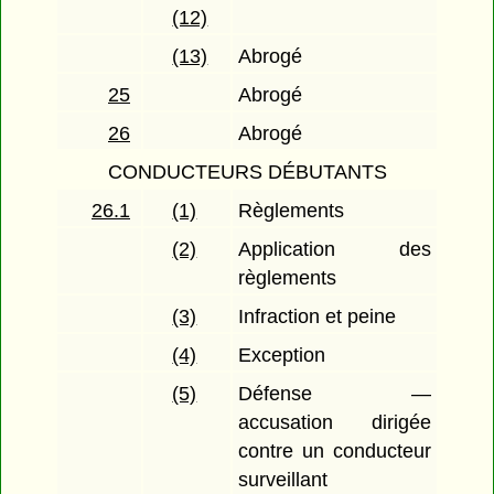
(12)
(13)
Abrogé
25
Abrogé
26
Abrogé
CONDUCTEURS DÉBUTANTS
26.1
(1)
Règlements
(2)
Application des
règlements
(3)
Infraction et peine
(4)
Exception
(5)
Défense —
accusation dirigée
contre un conducteur
surveillant