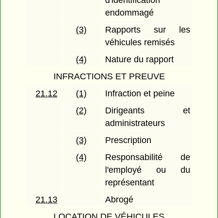
d'identification
endommagé
(3)
Rapports sur les
véhicules remisés
(4)
Nature du rapport
INFRACTIONS ET PREUVE
21.12
(1)
Infraction et peine
(2)
Dirigeants et
administrateurs
(3)
Prescription
(4)
Responsabilité de
l'employé ou du
représentant
21.13
Abrogé
LOCATION DE VÉHICULES