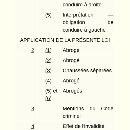
conduire à droite
(5)
Interprétation —
obligation de
conduire à gauche
APPLICATION DE LA PRÉSENTE LOI
2
(1)
Abrogé
(2)
Abrogé
(3)
Chaussées séparées
(4)
Abrogé
(5) et
Abrogés
(6)
3
Mentions du Code
criminel
4
Effet de l'invalidité