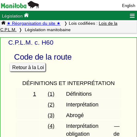
English
≡
Législation
★ Réorganisation du site ★
Lois codifiées :
Lois de la
C.P.L.M.
Législation manitobaine
C.P.L.M. c. H60
Code de la route
Retour à la Loi
DÉFINITIONS ET INTERPRÉTATION
1
(1)
Définitions
(2)
Interprétation
(3)
Abrogé
(4)
Interprétation —
obligation de