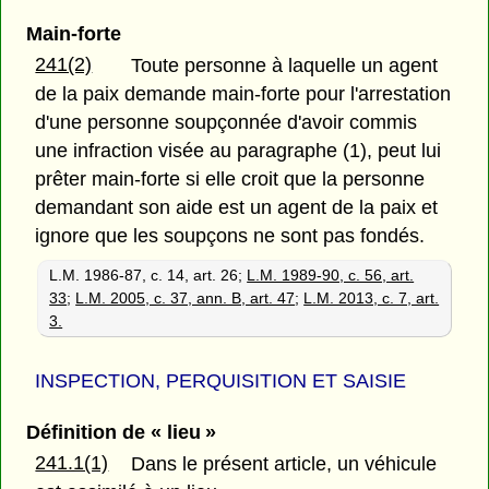
Main-forte
241(2)
Toute personne à laquelle un agent
de la paix demande main-forte pour l'arrestation
d'une personne soupçonnée d'avoir commis
une infraction visée au paragraphe (1), peut lui
prêter main-forte si elle croit que la personne
demandant son aide est un agent de la paix et
ignore que les soupçons ne sont pas fondés.
L.M. 1986-87, c. 14, art. 26;
L.M. 1989-90, c. 56, art.
33
;
L.M. 2005, c. 37, ann. B, art. 47
;
L.M. 2013, c. 7, art.
3.
INSPECTION, PERQUISITION ET SAISIE
Définition de « lieu »
241.1(1)
Dans le présent article, un véhicule