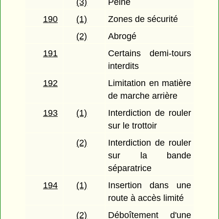
(3)
Peine
190
(1)
Zones de sécurité
(2)
Abrogé
191
Certains demi-tours
interdits
192
Limitation en matière
de marche arrière
193
(1)
Interdiction de rouler
sur le trottoir
(2)
Interdiction de rouler
sur la bande
séparatrice
194
(1)
Insertion dans une
route à accès limité
(2)
Déboîtement d'une