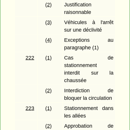
(2)
Justification
raisonnable
(3)
Véhicules à l'arrêt
sur une déclivité
(4)
Exceptions au
paragraphe (1)
222
(1)
Cas de
stationnement
interdit sur la
chaussée
(2)
Interdiction de
bloquer la circulation
223
(1)
Stationnement dans
les allées
(2)
Approbation de