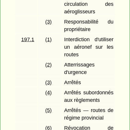
circulation des
aéroglisseurs
(3)
Responsabilité du
propriétaire
197.1
(1)
Interdiction d'utiliser
un aéronef sur les
routes
(2)
Atterrissages
d'urgence
(3)
Arrêtés
(4)
Arrêtés subordonnés
aux règlements
(5)
Arrêtés — routes de
régime provincial
(6)
Révocation de