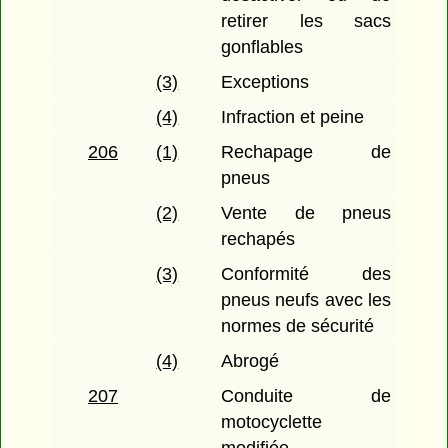
retirer les sacs
gonflables
(3)
Exceptions
(4)
Infraction et peine
206
(1)
Rechapage de
pneus
(2)
Vente de pneus
rechapés
(3)
Conformité des
pneus neufs avec les
normes de sécurité
(4)
Abrogé
207
Conduite de
motocyclette