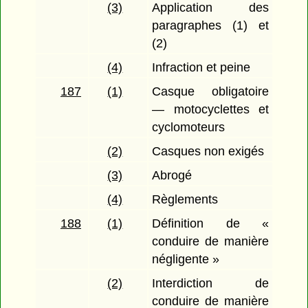
(3)
Application des
paragraphes (1) et
(2)
(4)
Infraction et peine
187
(1)
Casque obligatoire
— motocyclettes et
cyclomoteurs
(2)
Casques non exigés
(3)
Abrogé
(4)
Règlements
188
(1)
Définition de «
conduire de manière
négligente »
(2)
Interdiction de
conduire de manière