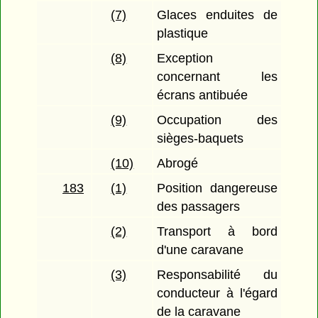
(7)
Glaces enduites de
plastique
(8)
Exception
concernant les
écrans antibuée
(9)
Occupation des
sièges-baquets
(10)
Abrogé
183
(1)
Position dangereuse
des passagers
(2)
Transport à bord
d'une caravane
(3)
Responsabilité du
conducteur à l'égard
de la caravane