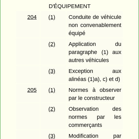
D'ÉQUIPEMENT
204
(1)
Conduite de véhicule
non convenablement
équipé
(2)
Application du
paragraphe (1) aux
autres véhicules
(3)
Exception aux
alinéas (1)a), c) et d)
205
(1)
Normes à observer
par le constructeur
(2)
Observation des
normes par les
commerçants
(3)
Modification par