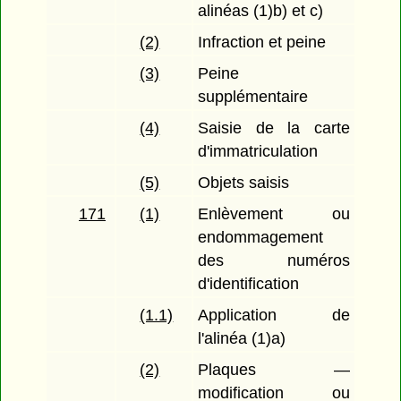
alinéas (1)b) et c)
(2)
Infraction et peine
(3)
Peine
supplémentaire
(4)
Saisie de la carte
d'immatriculation
(5)
Objets saisis
171
(1)
Enlèvement ou
endommagement
des numéros
d'identification
(1.1)
Application de
l'alinéa (1)a)
(2)
Plaques —
modification ou