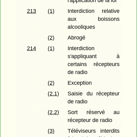
l'application de la loi
213
(1)
Interdiction relative
aux boissons
alcooliques
(2)
Abrogé
214
(1)
Interdiction
s'appliquant à
certains récepteurs
de radio
(2)
Exception
(2.1)
Saisie du récepteur
de radio
(2.2)
Sort réservé au
récepteur de radio
(3)
Téléviseurs interdits