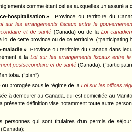
glements comme étant celles auxquelles un assuré a droit
e-hospitalisation »
Province ou territoire du Canad
oi sur les arrangements fiscaux
entre le gouvernement
econdaire et de santé
(Canada) ou de la
Loi canadien
oi de cette province ou de ce territoire. ("participating 
e-maladie »
Province ou territoire du Canada dans lequ
rmément à la
Loi sur les arrangements fiscaux entre le
ement postsecondaire et de santé
(Canada). ("participati
nitoba. ("plan")
e ou prorogée sous le régime de la
Loi sur les offices ré
sée à demeurer au Canada, qui est domiciliée au Manito
a présente définition vise notamment toute autre person
les personnes qui sont titulaires d'un permis de séjo
(Canada);