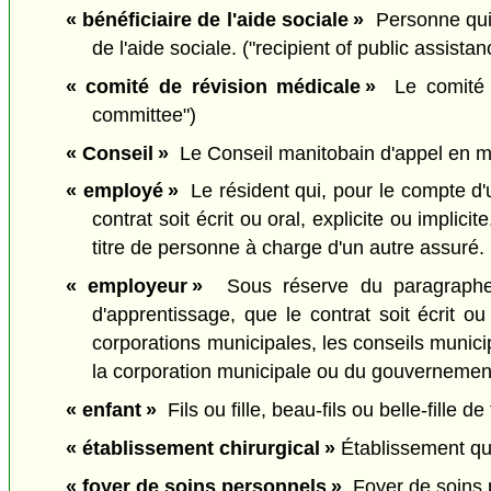
« bénéficiaire de l'aide sociale »
Personne qui f
de l'aide sociale. ("recipient of public assistan
« comité de révision médicale »
Le comité de
committee")
« Conseil »
Le Conseil manitobain d'appel en mati
« employé »
Le résident qui, pour le compte d'u
contrat soit écrit ou oral, explicite ou impl
titre de personne à charge d'un autre assuré.
« employeur »
Sous réserve du paragraphe (
d'apprentissage, que le contrat soit écrit 
corporations municipales, les conseils municip
la corporation municipale ou du gouvernement,
« enfant »
Fils ou fille, beau-fils ou belle-fille 
« établissement chirurgical »
Établissement qui f
« foyer de soins personnels »
Foyer de soins p