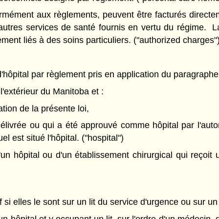
ormément aux règlements, peuvent être facturés directem
autres services de santé fournis en vertu du régime. La
ment liés à des soins particuliers. ("authorized charges"
 d'hôpital par règlement pris en application du paragraphe
l'extérieur du Manitoba et :
ation de la présente loi,
 délivrée ou qui a été approuvé comme hôpital par l'au
el est situé l'hôpital. ("hospital")
n hôpital ou d'un établissement chirurgical qui reçoit 
 si elles le sont sur un lit du service d'urgence ou sur un 
hôpital et y occupant un lit, sur l'ordre d'un médecin, 