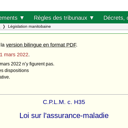
Décrets, 
ements ▼
Règles des tribunaux ▼
.
Législation manitobaine
 la
version bilingue en format PDF
.
1 mars 2022
.
 mars 2022 n’y figurent pas.
es dispositions
ative.
C.P.L.M. c. H35
Loi sur l'assurance-maladie