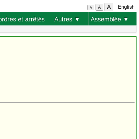
A
English
A
A
ordres et arrêtés
Autres ▼
Assemblée ▼