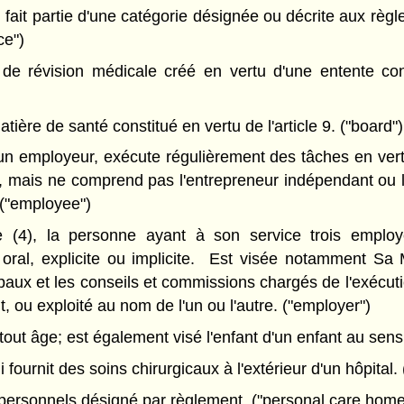
ait partie d'une catégorie désignée ou décrite aux règ
ce")
 révision médicale créé en vertu d'une entente conc
ère de santé constitué en vertu de l'article 9. ("board")
n employeur, exécute régulièrement des tâches en vertu
icite, mais ne comprend pas l'entrepreneur indépendant ou
 ("employee")
4), la personne ayant à son service trois employés
ou oral, explicite ou implicite. Est visée notamment 
aux et les conseils et commissions chargés de l'exécution
 ou exploité au nom de l'un ou l'autre. ("employer")
de tout âge; est également visé l'enfant d'un enfant au sens
ournit des soins chirurgicaux à l'extérieur d'un hôpital. ("
ersonnels désigné par règlement. ("personal care home