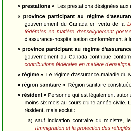
« prestations »
Les prestations désignées aux rè
« province participant au régime d'assuranc
gouvernement du Canada en vertu de la
L
fédérales en matière d'enseignement posts
d'assurance-hospitalisation conformément à la l
« province participant au régime d'assuranc
gouvernement du Canada contribue confo
contributions fédérales en matière d'enseign
« régime »
Le régime d'assurance-maladie du Ma
« région sanitaire »
Région sanitaire constitué
« résident »
Personne qui est légalement autori
moins six mois au cours d'une année civile. L
résident, mais exclut :
a) sauf indication contraire du ministre, 
l'immigration et la protection des réfugiés