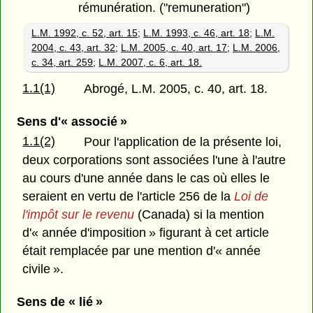
rémunération. ("remuneration")
L.M. 1992, c. 52, art. 15
;
L.M. 1993, c. 46, art. 18
;
L.M.
2004, c. 43, art. 32
;
L.M. 2005, c. 40, art. 17
;
L.M. 2006,
c. 34, art. 259
;
L.M. 2007, c. 6, art. 18.
1.1(1)
Abrogé, L.M. 2005, c. 40, art. 18.
Sens d'« associé »
1.1(2)
Pour l'application de la présente loi,
deux corporations sont associées l'une à l'autre
au cours d'une année dans le cas où elles le
seraient en vertu de l'article 256 de la
Loi de
l'impôt sur le revenu
(Canada) si la mention
d'« année d'imposition » figurant à cet article
était remplacée par une mention d'« année
civile ».
Sens de « lié »