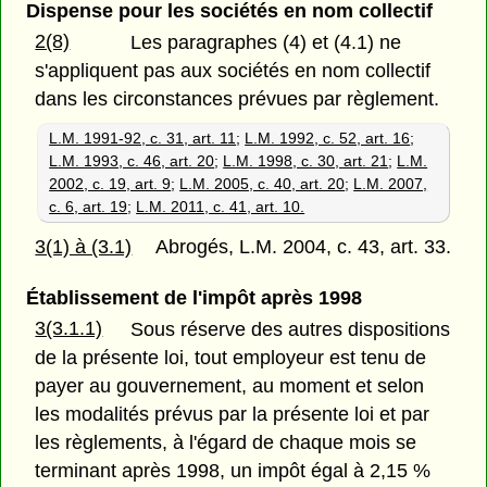
Dispense pour les sociétés en nom collectif
2(8)
Les paragraphes (4) et (4.1) ne
s'appliquent pas aux sociétés en nom collectif
dans les circonstances prévues par règlement.
L.M. 1991-92, c. 31, art. 11
;
L.M. 1992, c. 52, art. 16
;
L.M. 1993, c. 46, art. 20
;
L.M. 1998, c. 30, art. 21
;
L.M.
2002, c. 19, art. 9
;
L.M. 2005, c. 40, art. 20
;
L.M. 2007,
c. 6, art. 19
;
L.M. 2011, c. 41, art. 10.
3(1) à (3.1)
Abrogés, L.M. 2004, c. 43, art. 33.
Établissement de l'impôt après 1998
3(3.1.1)
Sous réserve des autres dispositions
de la présente loi, tout employeur est tenu de
payer au gouvernement, au moment et selon
les modalités prévus par la présente loi et par
les règlements, à l'égard de chaque mois se
terminant après 1998, un impôt égal à 2,15 %