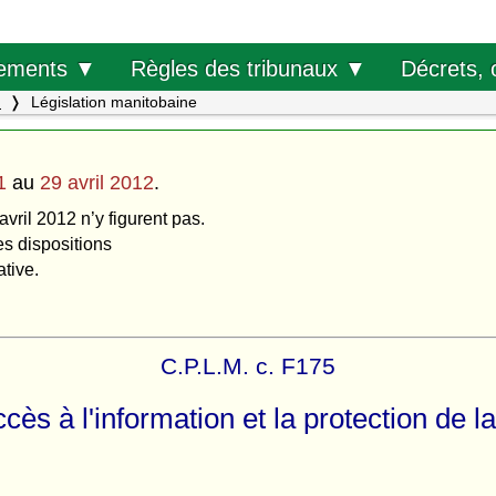
Décrets, 
ements ▼
Règles des tribunaux ▼
.
Législation manitobaine
1
au
29 avril 2012
.
avril 2012 n’y figurent pas.
es dispositions
ative.
C.P.L.M. c. F175
ccès à l'information et la protection de l