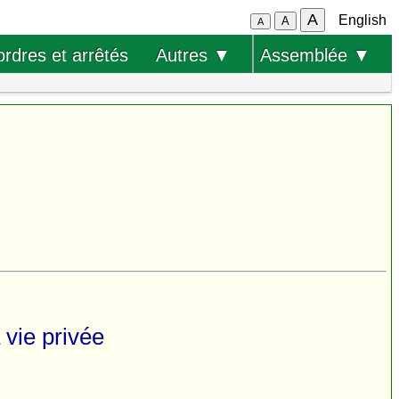
A
English
A
A
ordres et arrêtés
Autres ▼
Assemblée ▼
a vie privée