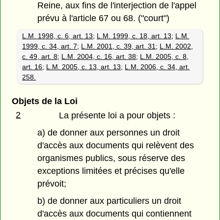
Reine, aux fins de l'interjection de l'appel
prévu à l'article 67 ou 68. ("court")
L.M. 1998, c. 6, art. 13
;
L.M. 1999, c. 18, art. 13
;
L.M.
1999, c. 34, art. 7
;
L.M. 2001, c. 39, art. 31
;
L.M. 2002,
c. 49, art. 8
;
L.M. 2004, c. 16, art. 38
;
L.M. 2005, c. 8,
art. 16
;
L.M. 2005, c. 13, art. 13
;
L.M. 2006, c. 34, art.
258.
Objets de la Loi
2
La présente loi a pour objets :
a) de donner aux personnes un droit
d'accès aux documents qui relèvent des
organismes publics, sous réserve des
exceptions limitées et précises qu'elle
prévoit;
b) de donner aux particuliers un droit
d'accès aux documents qui contiennent