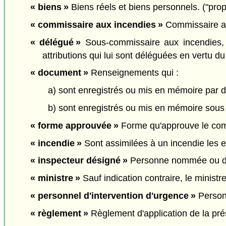
« biens »
Biens réels et biens personnels. ("prop
« commissaire aux incendies »
Commissaire au
« délégué »
Sous-commissaire aux incendies, c
attributions qui lui sont déléguées en vertu d
« document »
Renseignements qui :
a) sont enregistrés ou mis en mémoire par 
b) sont enregistrés ou mis en mémoire sous u
« forme approuvée »
Forme qu'approuve le comm
« incendie »
Sont assimilées à un incendie les ex
« inspecteur désigné »
Personne nommée ou dési
« ministre »
Sauf indication contraire, le ministr
« personnel d'intervention d'urgence »
Personn
« règlement »
Règlement d'application de la prése