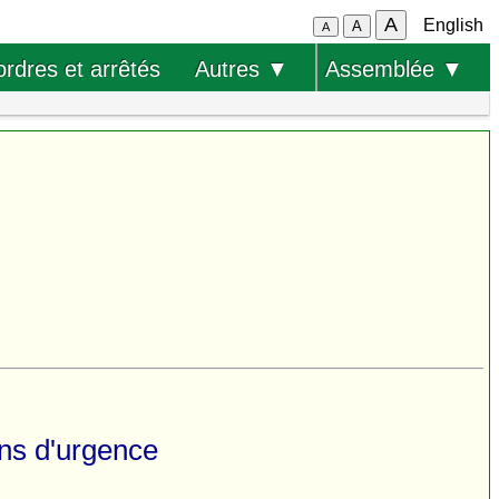
A
English
A
A
ordres et arrêtés
Autres ▼
Assemblée ▼
ons d'urgence