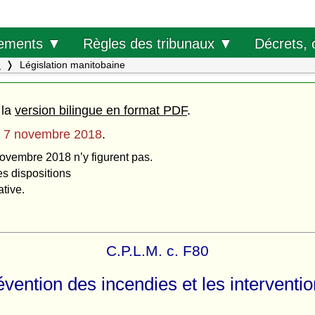
Décrets, 
ements ▼
Règles des tribunaux ▼
.
Législation manitobaine
 la
version bilingue en format PDF
.
u
7 novembre 2018
.
novembre 2018 n’y figurent pas.
es dispositions
ative.
C.P.L.M. c. F80
révention des incendies et les interventi