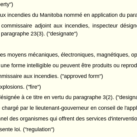
erty")
x incendies du Manitoba nommé en application du parag
ommissaire adjoint aux incendies, inspecteur désign
u paragraphe 23(3). ("designate")
des moyens mécaniques, électroniques, magnétiques, op
ne forme intelligible ou peuvent être produits ou reprodu
issaire aux incendies. ("approved form")
plosions. ("fire")
gnée à ce titre en vertu du paragraphe 3(2). ("designa
e chargé par le lieutenant-gouverneur en conseil de l'appli
el des organismes qui offrent des services d'intervent
nte loi. ("regulation")