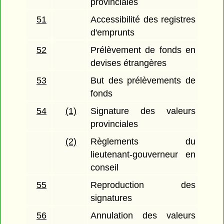
provinciales
51
Accessibilité des registres
d'emprunts
52
Prélèvement de fonds en
devises étrangères
53
But des prélèvements de
fonds
54
(1)
Signature des valeurs
provinciales
(2)
Règlements du
lieutenant-gouverneur en
conseil
55
Reproduction des
signatures
56
Annulation des valeurs