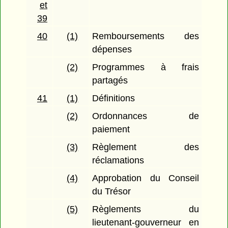
et
39
40
(1)
Remboursements des
dépenses
(2)
Programmes à frais
partagés
41
(1)
Définitions
(2)
Ordonnances de
paiement
(3)
Règlement des
réclamations
(4)
Approbation du Conseil
du Trésor
(5)
Règlements du
lieutenant-gouverneur en