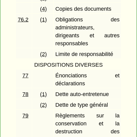
(4)
Copies des documents
76.2
(1)
Obligations des
administrateurs,
dirigeants et autres
responsables
(2)
Limite de responsabilité
DISPOSITIONS DIVERSES
77
Énonciations et
déclarations
78
(1)
Dette auto-entretenue
(2)
Dette de type général
79
Règlements sur la
conservation et la
destruction des