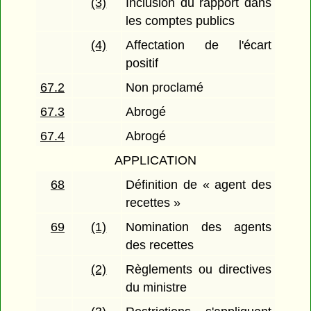
(3)
Inclusion du rapport dans
les comptes publics
(4)
Affectation de l'écart
positif
67.2
Non proclamé
67.3
Abrogé
67.4
Abrogé
APPLICATION
68
Définition de « agent des
recettes »
69
(1)
Nomination des agents
des recettes
(2)
Règlements ou directives
du ministre