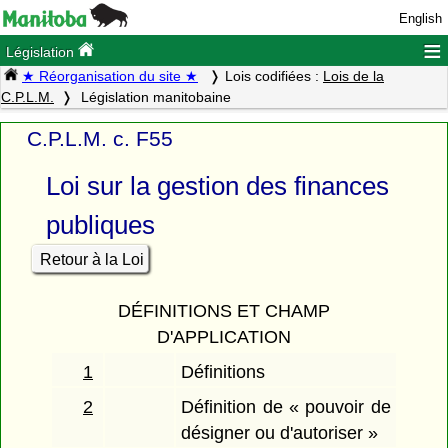
English
≡
Législation
★ Réorganisation du site ★
Lois codifiées :
Lois de la
C.P.L.M.
Législation manitobaine
C.P.L.M. c. F55
Loi sur la gestion des finances
publiques
Retour à la Loi
DÉFINITIONS ET CHAMP
D'APPLICATION
1
Définitions
2
Définition de « pouvoir de
désigner ou d'autoriser »