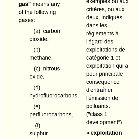
exemples ou aux
gas"
means any
critères, ou aux
of the following
deux, indiqués
gases:
dans les
(a)
carbon
règlements à
dioxide,
l'égard des
exploitations de
(b)
catégorie 1 et
methane,
exploitation qui a
(c)
nitrous
pour principale
oxide,
conséquence
(d)
d'entraîner
hydrofluorocarbons,
l'émission de
polluants.
(e)
("class 1
perfluorocarbons,
development")
(f)
« exploitation
sulphur