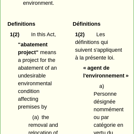
environment.
Definitions
Définitions
1(2)
In this Act,
1(2)
Les
définitions qui
"abatement
suivent s'appliquent
project"
means
à la présente loi.
a project for the
abatement of an
« agent de
undesirable
l'environnement »
environmental
a)
condition
Personne
affecting
désignée
premises by
nommément
(a)
the
ou par
removal and
catégorie en
relocation of
vertu du