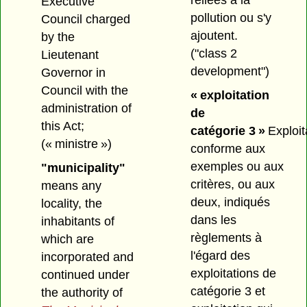
reliées à la
Executive
pollution ou s'y
Council charged
ajoutent.
by the
("class 2
Lieutenant
development")
Governor in
Council with the
« exploitation
administration of
de
this Act;
catégorie 3 »
Exploit
(« ministre »)
conforme aux
exemples ou aux
"municipality"
critères, ou aux
means any
deux, indiqués
locality, the
dans les
inhabitants of
règlements à
which are
l'égard des
incorporated and
exploitations de
continued under
catégorie 3 et
the authority of