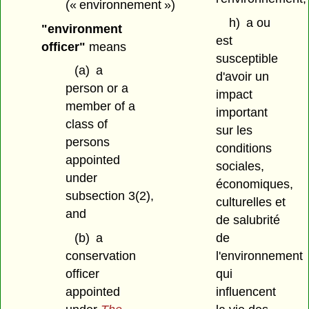
(« environnement »)
h)
a ou
"environment
est
officer"
means
susceptible
(a)
a
d'avoir un
person or a
impact
member of a
important
class of
sur les
persons
conditions
appointed
sociales,
under
économiques,
subsection 3(2),
culturelles et
and
de salubrité
de
(b)
a
l'environnement
conservation
qui
officer
influencent
appointed