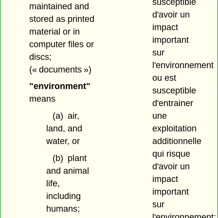
susceptible
maintained and
d'avoir un
stored as printed
impact
material or in
important
computer files or
sur
discs;
l'environnement
(« documents »)
ou est
"environment"
susceptible
means
d'entrainer
(a)
air,
une
land, and
exploitation
water, or
additionnelle
qui risque
(b)
plant
d'avoir un
and animal
impact
life,
important
including
sur
humans;
l'environnement;