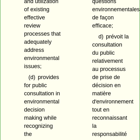
and utilization
questions
of existing
environnementales
effective
de façon
review
efficace;
processes that
d)
prévoit la
adequately
consultation
address
du public
environmental
relativement
issues;
au processus
(d)
provides
de prise de
for public
décision en
consultation in
matière
environmental
d'environnement
decision
tout en
making while
reconnaissant
recognizing
la
the
responsabilité