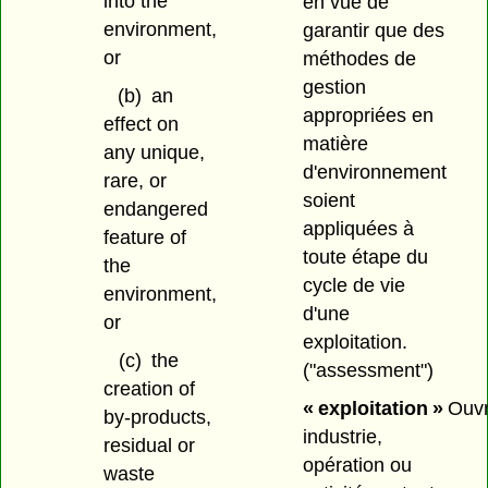
into the
en vue de
environment,
garantir que des
or
méthodes de
gestion
(b)
an
appropriées en
effect on
matière
any unique,
d'environnement
rare, or
soient
endangered
appliquées à
feature of
toute étape du
the
cycle de vie
environment,
d'une
or
exploitation.
(c)
the
("assessment")
creation of
« exploitation »
Ouvr
by-products,
industrie,
residual or
opération ou
waste