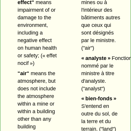
effect"
means
mines ou à
impairment of or
l'intérieur des
damage to the
bâtiments autres
environment,
que ceux qui
including a
sont désignés
negative effect
par le ministre.
on human health
("air")
or safety;
(« effet
« analyste »
Fonction
nocif »)
nommé par le
"air"
means the
ministre à titre
atmosphere, but
d'analyste.
does not include
("analyst")
the atmosphere
« bien-fonds »
within a mine or
S'entend en
within a building
outre du sol, de
other than any
la terre et du
building
terrain.
("land")