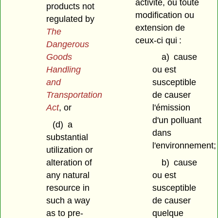
activité, ou toute
products not
modification ou
regulated by
extension de
The
ceux-ci qui :
Dangerous
Goods
a)
cause
Handling
ou est
and
susceptible
Transportation
de causer
Act
, or
l'émission
d'un polluant
(d)
a
dans
substantial
l'environnement;
utilization or
alteration of
b)
cause
any natural
ou est
resource in
susceptible
such a way
de causer
as to pre-
quelque