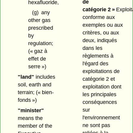
de
hexafluoride,
catégorie 2 »
Exploit
(g)
any
conforme aux
other gas
exemples ou aux
prescribed
critères, ou aux
by
deux, indiqués
regulation;
dans les
(« gaz à
règlements à
effet de
l'égard des
serre »)
exploitations de
"land"
includes
catégorie 2 et
soil, earth and
exploitation dont
terrain;
(« bien-
les principales
fonds »)
conséquences
sur
"minister"
l'environnement
means the
ne sont pas
member of the