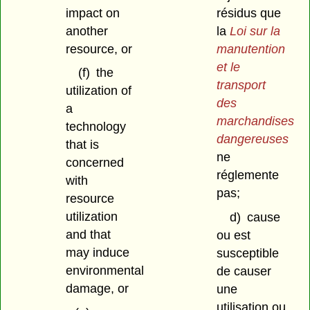
impact on
résidus que
another
la
Loi sur la
resource, or
manutention
et le
(f)
the
transport
utilization of
des
a
marchandises
technology
dangereuses
that is
ne
concerned
réglemente
with
pas;
resource
utilization
d)
cause
and that
ou est
may induce
susceptible
environmental
de causer
damage, or
une
utilisation ou