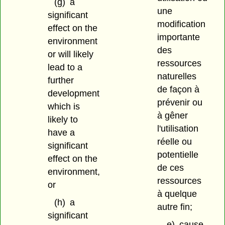
(g)
a
une
significant
modification
effect on the
importante
environment
des
or will likely
ressources
lead to a
naturelles
further
de façon à
development
prévenir ou
which is
à gêner
likely to
l'utilisation
have a
réelle ou
significant
potentielle
effect on the
de ces
environment,
ressources
or
à quelque
(h)
a
autre fin;
significant
e)
cause