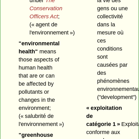
la vie des
under
The
gens ou une
Conservation
collectivité
Officers Act
;
dans la
(« agent de
mesure où
l'environnement »)
ces
"environmental
conditions
health"
means
sont
those aspects of
causées par
human health
des
that are or can
phénomènes
be affected by
environnementau
pollutants or
("development")
changes in the
« exploitation
environment;
de
(« salubrité de
catégorie 1 »
Exploit
l'environnement »)
conforme aux
"greenhouse