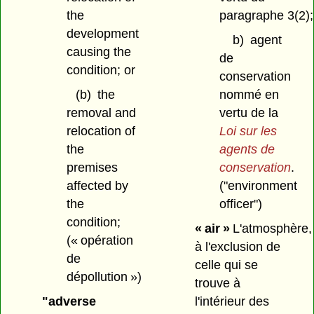
the
paragraphe 3(2);
development
b)
agent
causing the
de
condition; or
conservation
(b)
the
nommé en
removal and
vertu de la
relocation of
Loi sur les
the
agents de
premises
conservation
.
affected by
("environment
the
officer")
condition;
« air »
L'atmosphère,
(« opération
à l'exclusion de
de
celle qui se
dépollution »)
trouve à
"adverse
l'intérieur des