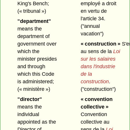
King's Bench;
employé a droit
(« tribunal »)
en vertu de
l'article 34.
"department"
("annual
means the
vacation")
department of
government over
« construction »
S'e
which the
au sens de la
Loi
minister presides
sur les salaires
and through
dans l'industrie
which this Code
de la
is administered;
construction
.
(« ministère »)
("construction")
"director"
« convention
means the
collective »
individual
Convention
appointed as the
collective au
Director of
sens de la
Loi