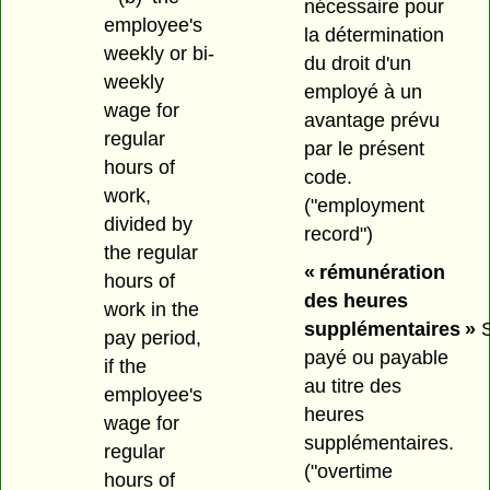
nécessaire pour
employee's
la détermination
weekly or bi-
du droit d'un
weekly
employé à un
wage for
avantage prévu
regular
par le présent
hours of
code.
work,
("employment
divided by
record")
the regular
« rémunération
hours of
des heures
work in the
supplémentaires »
S
pay period,
payé ou payable
if the
au titre des
employee's
heures
wage for
supplémentaires.
regular
("overtime
hours of