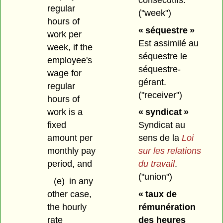
regular
("week")
hours of
« séquestre »
work per
Est assimilé au
week, if the
séquestre le
employee's
séquestre-
wage for
gérant.
regular
("receiver")
hours of
work is a
« syndicat »
fixed
Syndicat au
amount per
sens de la
Loi
monthly pay
sur les relations
period, and
du travail
.
("union")
(e)
in any
other case,
« taux de
the hourly
rémunération
rate
des heures