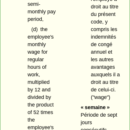
semi-
droit au titre
monthly pay
du présent
period,
code, y
(d)
the
compris les
employee's
indemnités
monthly
de congé
wage for
annuel et
regular
les autres
hours of
avantages
work,
auxquels il a
multiplied
droit au titre
by 12 and
de celui-ci.
divided by
("wage")
the product
« semaine »
of 52 times
Période de sept
the
jours
employee's
consécutifs.