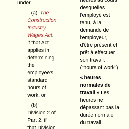
heures au cours
under
desquelles
(a)
The
l'employé est
Construction
tenu, à la
Industry
demande de
Wages Act
,
l'employeur,
if that Act
d'être présent et
applies in
prêt à effectuer
determining
son travail.
the
("hours of work")
employee's
« heures
standard
normales de
hours of
travail »
Les
work, or
heures ne
(b)
dépassant pas la
Division 2 of
durée normale
Part 2, if
du travail
that Division