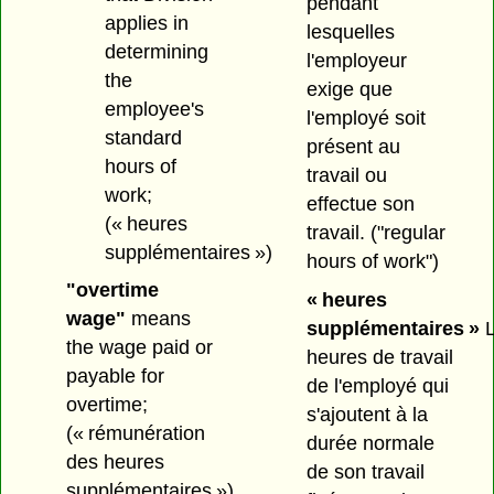
pendant
applies in
lesquelles
determining
l'employeur
the
exige que
employee's
l'employé soit
standard
présent au
hours of
travail ou
work;
effectue son
(« heures
travail.
("regular
supplémentaires »)
hours of work")
"overtime
« heures
wage"
means
supplémentaires »
L
the wage paid or
heures de travail
payable for
de l'employé qui
overtime;
s'ajoutent à la
(« rémunération
durée normale
des heures
de son travail
supplémentaires »)