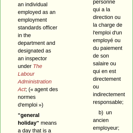
personne
an individual
qui a la
employed as an
direction ou
employment
la charge de
standards officer
l'emploi d'un
in the
employé ou
department and
du paiement
designated as
de son
an inspector
salaire ou
under
The
qui en est
Labour
directement
Administration
ou
Act
;
(« agent des
indirectement
normes
responsable;
d'emploi »)
b)
un
"general
ancien
holiday"
means
employeur;
a day that is a