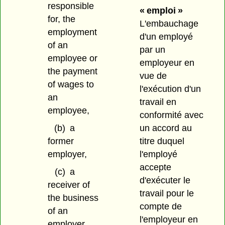
responsible
« emploi »
for, the
L'embauchage
employment
d'un employé
of an
par un
employee or
employeur en
the payment
vue de
of wages to
l'exécution d'un
an
travail en
employee,
conformité avec
(b)
a
un accord au
former
titre duquel
employer,
l'employé
accepte
(c)
a
d'exécuter le
receiver of
travail pour le
the business
compte de
of an
l'employeur en
employer,