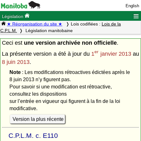
English
≡
Législation
★ Réorganisation du site ★
Lois codifiées :
Lois de la
C.P.L.M.
Législation manitobaine
Ceci est
une version archivée non officielle
.
er
La présente version a été à jour du
1
janvier 2013
au
8 juin 2013
.
Note
: Les modifications rétroactives édictées après le
8 juin 2013 n’y figurent pas.
Pour savoir si une modification est rétroactive,
consultez les dispositions
sur l’entrée en vigueur qui figurent à la fin de la loi
modificative.
Version la plus récente
C.P.L.M. c. E110