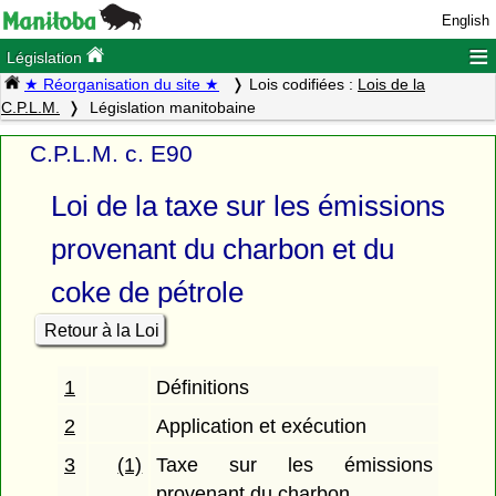
English
≡
Législation
★ Réorganisation du site ★
Lois codifiées :
Lois de la
C.P.L.M.
Législation manitobaine
C.P.L.M. c. E90
Loi de la taxe sur les émissions
provenant du charbon et du
coke de pétrole
Retour à la Loi
1
Définitions
2
Application et exécution
3
(1)
Taxe sur les émissions
provenant du charbon