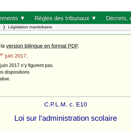
Décrets, 
ements ▼
Règles des tribunaux ▼
.
Législation manitobaine
 la
version bilingue en format PDF
.
er
juin 2017
.
juin 2017 n’y figurent pas.
es dispositions
ative.
C.P.L.M. c. E10
Loi sur l'administration scolaire