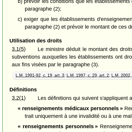
b) prévoir les conditions que les établissement
paragraphe (2);
c) exiger que les établissements d'enseignement
paragraphe (2) et prévoir le montant de ces dr
Utilisation des droits
3.1(5)
Le ministre déduit le montant des droi
subventions auxquelles les établissements ont droi
aux fins visées par le paragraphe (3).
L.M. 1991-92, c. 19, art. 3
;
L.M. 1997, c. 29, art. 2
;
L.M. 2002, 
Définitions
3.2(1)
Les définitions qui suivent s'appliquent a
« renseignements médicaux personnels »
Ren
trait uniquement à une invalidité ou à une mal
« renseignements personnels »
Renseignemen