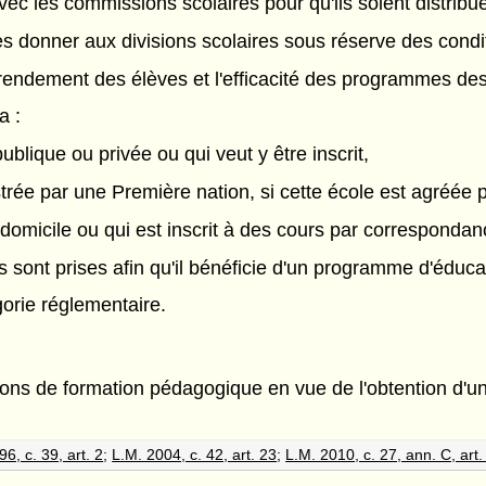
vec les commissions scolaires pour qu'ils soient distribu
es donner aux divisions scolaires sous réserve des condi
endement des élèves et l'efficacité des programmes des 
a :
publique ou privée ou qui veut y être inscrit,
strée par une Première nation, si cette école est agréée p
 domicile ou qui est inscrit à des cours par correspondanc
s sont prises afin qu'il bénéficie d'un programme d'éduca
gorie réglementaire.
ions de formation pédagogique en vue de l'obtention d'u
6, c. 39, art. 2
;
L.M. 2004, c. 42, art. 23
;
L.M. 2010, c. 27, ann. C, art.