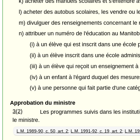
k) acheter des manuels scolaires et s'entendre a
l) acheter des autobus scolaires, les vendre ou l
m) divulguer des renseignements concernant le r
n) attribuer un numéro de l'éducation au Manitob
(i) à un élève qui est inscrit dans une école 
(ii) à un élève inscrit dans une école admini
(iii) à un élève qui reçoit un enseignement à
(iv) à un enfant à l'égard duquel des mesure
(v) à une personne qui fait partie d'une caté
Approbation du ministre
3(2)
Les programmes suivis dans les institut
le ministre.
L.M. 1989-90, c. 50, art. 2
;
L.M. 1991-92, c. 19, art. 2
;
L.M. 199