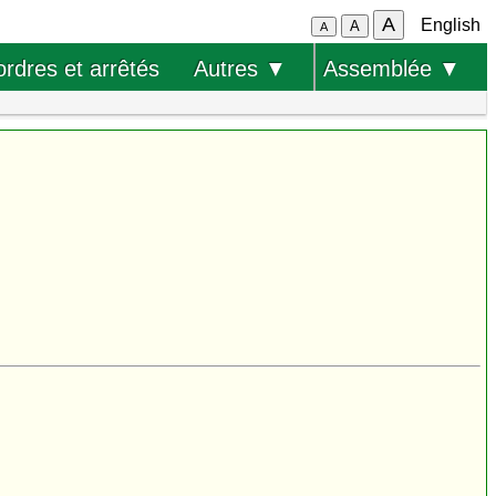
A
English
A
A
ordres et arrêtés
Autres ▼
Assemblée ▼