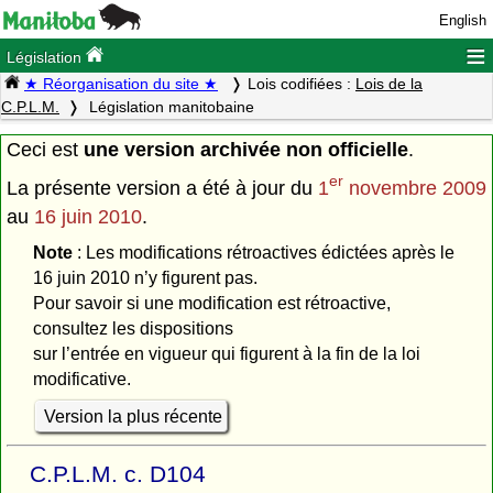
English
≡
Législation
★ Réorganisation du site ★
Lois codifiées :
Lois de la
C.P.L.M.
Législation manitobaine
Ceci est
une version archivée non officielle
.
er
La présente version a été à jour du
1
novembre 2009
au
16 juin 2010
.
Note
: Les modifications rétroactives édictées après le
16 juin 2010 n’y figurent pas.
Pour savoir si une modification est rétroactive,
consultez les dispositions
sur l’entrée en vigueur qui figurent à la fin de la loi
modificative.
Version la plus récente
C.P.L.M. c. D104