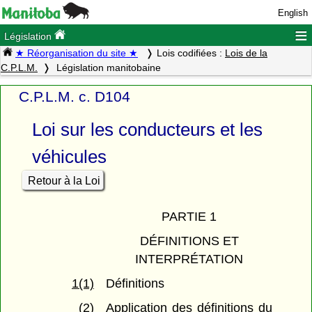
English
≡
Législation
★ Réorganisation du site ★
Lois codifiées :
Lois de la
C.P.L.M.
Législation manitobaine
C.P.L.M. c. D104
Loi sur les conducteurs et les
véhicules
Retour à la Loi
PARTIE 1
DÉFINITIONS ET
INTERPRÉTATION
1(1)
Définitions
(2)
Application des définitions du