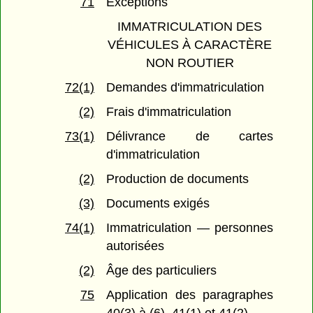
71
Exceptions
IMMATRICULATION DES
VÉHICULES À CARACTÈRE
NON ROUTIER
72(1)
Demandes d'immatriculation
(2)
Frais d'immatriculation
73(1)
Délivrance de cartes
d'immatriculation
(2)
Production de documents
(3)
Documents exigés
74(1)
Immatriculation — personnes
autorisées
(2)
Âge des particuliers
75
Application des paragraphes