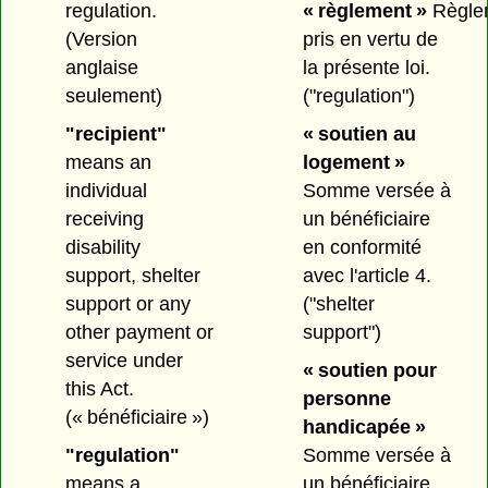
regulation.
« règlement »
Règle
(Version
pris en vertu de
anglaise
la présente loi.
seulement)
("regulation")
"recipient"
« soutien au
means an
logement »
individual
Somme versée à
receiving
un bénéficiaire
disability
en conformité
support, shelter
avec l'article 4.
support or any
("shelter
other payment or
support")
service under
« soutien pour
this Act.
personne
(« bénéficiaire »)
handicapée »
"regulation"
Somme versée à
means a
un bénéficiaire