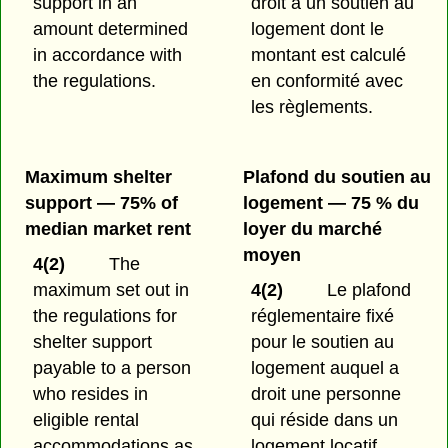
support in an
droit à un soutien au
amount determined
logement dont le
in accordance with
montant est calculé
the regulations.
en conformité avec
les règlements.
Maximum shelter
Plafond du soutien au
support — 75% of
logement — 75 % du
median market rent
loyer du marché
moyen
4(2)
The
maximum set out in
4(2)
Le plafond
the regulations for
réglementaire fixé
shelter support
pour le soutien au
payable to a person
logement auquel a
who resides in
droit une personne
eligible rental
qui réside dans un
accommodations as
logement locatif