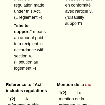
regulation made
en conformité
under this Act.
avec l'article 3.
(« règlement »)
("disability
support")
"shelter
support"
means
an amount paid
to a recipient in
accordance with
section 4.
(« soutien au
logement »)
Reference to "Act"
Mention de la
Loi
includes regulations
1(2)
La
1(2)
A
mention de la
reference to "this
présente loi vaut