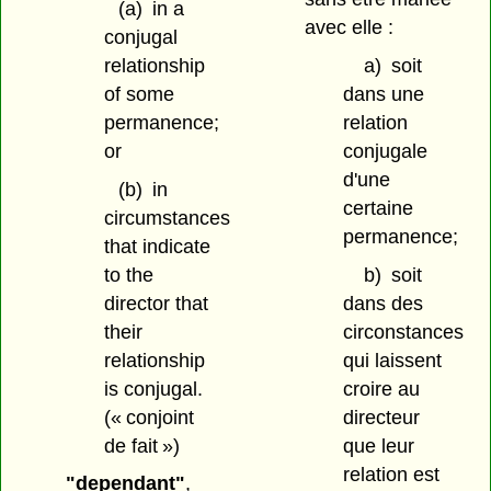
(a)
in a
avec elle :
conjugal
relationship
a)
soit
of some
dans une
permanence;
relation
or
conjugale
d'une
(b)
in
certaine
circumstances
permanence;
that indicate
to the
b)
soit
director that
dans des
their
circonstances
relationship
qui laissent
is conjugal.
croire au
(« conjoint
directeur
de fait »)
que leur
relation est
"dependant"
,