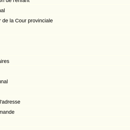
n de l'enfant
nal
r de la Cour provinciale
ires
unal
l'adresse
demande