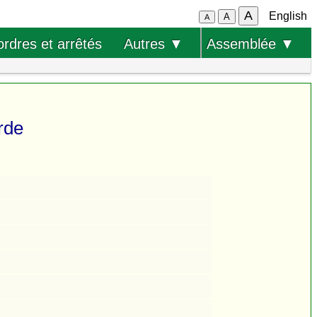
A
English
A
A
ordres et arrêtés
Autres ▼
Assemblée ▼
rde