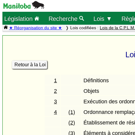
Législation
Recherche
Lois ▼
Règl
★ Réorganisation du site ★
Lois codifiées :
Lois de la C.P.L.M
Lo
Retour à la Loi
1
Définitions
2
Objets
3
Exécution des ordonn
4
(1)
Ordonnance remplaçan
(2)
Établissement de rési
(3)
Éléments à considére