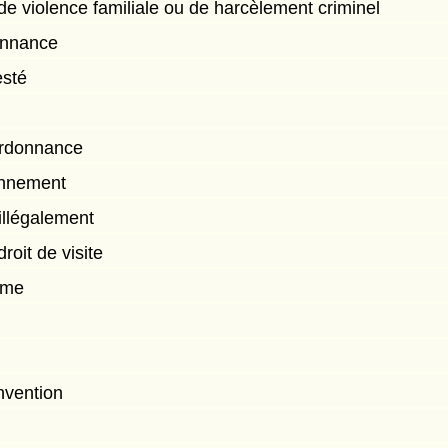
de violence familiale ou de harcèlement criminel
onnance
esté
ordonnance
onnement
 illégalement
roit de visite
rme
nvention