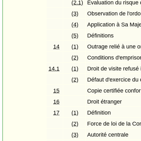
(2.1)
Évaluation du risque 
(3)
Observation de l'ord
(4)
Application à Sa Maj
(5)
Définitions
14
(1)
Outrage relié à une 
(2)
Conditions d'empris
14.1
(1)
Droit de visite refusé
(2)
Défaut d'exercice du d
15
Copie certifiée confo
16
Droit étranger
17
(1)
Définition
(2)
Force de loi de la Co
(3)
Autorité centrale