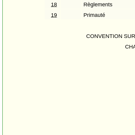
18
Règlements
19
Primauté
CONVENTION SUR 
CHA