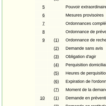
5
Pouvoir extraordinair
6
Mesures provisoires
7
Ordonnances complé
8
Ordonnance de préve
9
(1)
Ordonnance de rech
(2)
Demande sans avis
(3)
Obligation d'agir
(4)
Perquisition domicilia
(5)
Heures de perquisiti
(6)
Expiration de l'ordo
(7)
Moment de la deman
10
(1)
Demande en préventi