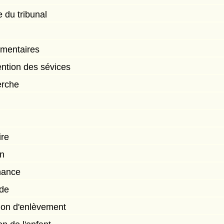
e du tribunal
mentaires
ntion des sévices
erche
ire
on
nnance
de
on d'enlèvement