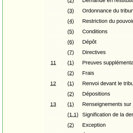
(2)
Demande en restitutio
(3)
Ordonnance du tribu
(4)
Restriction du pouvoi
(5)
Conditions
(6)
Dépôt
(7)
Directives
11
(1)
Preuves supplémenta
(2)
Frais
12
(1)
Renvoi devant le trib
(2)
Dépositions
13
(1)
Renseignements sur 
(1.1)
Signification de la 
(2)
Exception