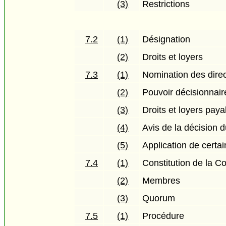
(3)
Restrictions
7.2
(1)
Désignation
(2)
Droits et loyers
7.3
(1)
Nomination des dire
(2)
Pouvoir décisionnair
(3)
Droits et loyers paya
(4)
Avis de la décision d
(5)
Application de certai
7.4
(1)
Constitution de la 
(2)
Membres
(3)
Quorum
7.5
(1)
Procédure