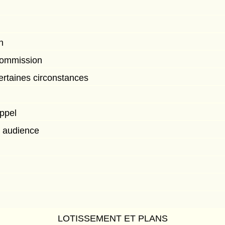
n
Commission
certaines circonstances
appel
s audience
LOTISSEMENT ET PLANS