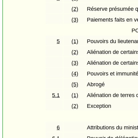
(2)
Réserve présumée qu
(3)
Paiements faits en v
P
5
(1)
Pouvoirs du lieutena
(2)
Aliénation de certa
(3)
Aliénation de certai
(4)
Pouvoirs et immunité
(5)
Abrogé
5.1
(1)
Aliénation de terres 
(2)
Exception
6
Attributions du minis