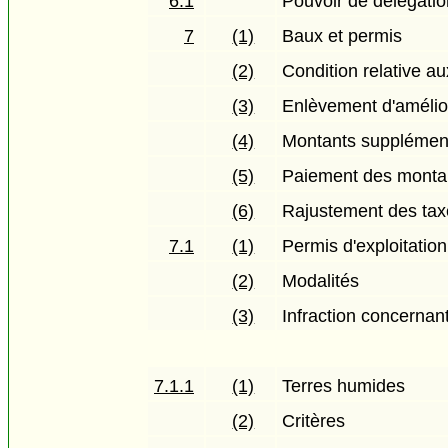
6.1
Pouvoir de délégatio
7
(1)
Baux et permis
(2)
Condition relative a
(3)
Enlèvement d'amélio
(4)
Montants supplément
(5)
Paiement des monta
(6)
Rajustement des tax
7.1
(1)
Permis d'exploitation
(2)
Modalités
(3)
Infraction concernant
7.1.1
(1)
Terres humides
(2)
Critères