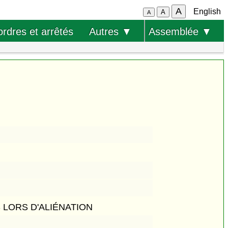
A
English
A
A
ordres et arrêtés
Autres ▼
Assemblée ▼
LORS D'ALIÉNATION