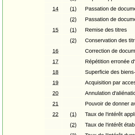
14
(1)
Passation de documen
(2)
Passation de docume
15
(1)
Remise des titres
(2)
Conservation des tit
16
Correction de docume
17
Répétition erronée d'
18
Superficie des biens
19
Acquisition par acce
20
Annulation d'aliénat
21
Pouvoir de donner a
22
(1)
Taux de l'intérêt ap
(2)
Taux de l'intérêt étab