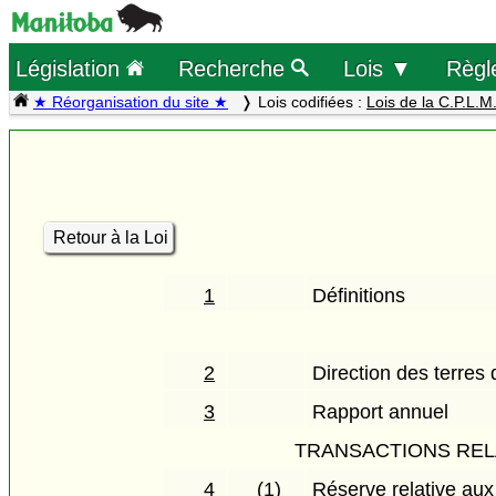
Législation
Recherche
Lois ▼
Règl
★ Réorganisation du site ★
Lois codifiées :
Lois de la C.P.L.M
Retour à la Loi
1
Définitions
2
Direction des terres
3
Rapport annuel
TRANSACTIONS REL
4
(1)
Réserve relative aux