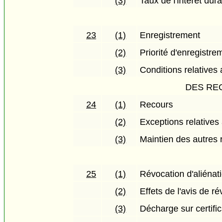
(3)
Taux de l'intérêt dur
23
(1)
Enregistrement
(2)
Priorité d'enregistre
(3)
Conditions relatives
DES RE
24
(1)
Recours
(2)
Exceptions relatives
(3)
Maintien des autres 
25
(1)
Révocation d'aliénat
(2)
Effets de l'avis de r
(3)
Décharge sur certific