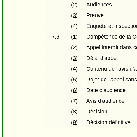
(2)
Audiences
(3)
Preuve
(4)
Enquête et inspectio
7.6
(1)
Compétence de la 
(2)
Appel interdit dans 
(3)
Délai d'appel
(4)
Contenu de l'avis d'
(5)
Rejet de l'appel san
(6)
Date d'audience
(7)
Avis d'audience
(8)
Décision
(9)
Décision définitive