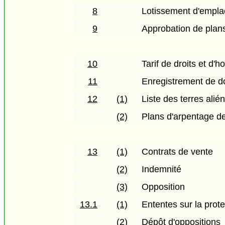
8
Lotissement d'empla
9
Approbation de plan
10
Tarif de droits et d'h
11
Enregistrement de 
12
(1)
Liste des terres alié
(2)
Plans d'arpentage de
13
(1)
Contrats de vente
(2)
Indemnité
(3)
Opposition
13.1
(1)
Ententes sur la prot
(2)
Dépôt d'oppositions