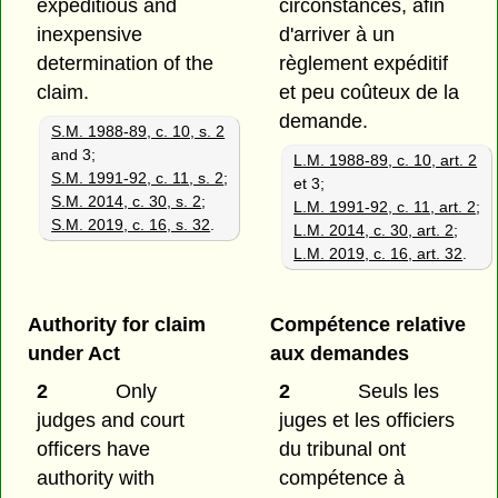
expeditious and
circonstances, afin
inexpensive
d'arriver à un
determination of the
règlement expéditif
claim.
et peu coûteux de la
demande.
S.M. 1988-89, c. 10, s. 2
and 3;
L.M. 1988-89, c. 10, art. 2
S.M. 1991-92, c. 11, s. 2
;
et 3;
S.M. 2014, c. 30, s. 2
;
L.M. 1991-92, c. 11, art. 2
;
S.M. 2019, c. 16, s. 32
.
L.M. 2014, c. 30, art. 2
;
L.M. 2019, c. 16, art. 32
.
Authority for claim
Compétence relative
under Act
aux demandes
2
Only
2
Seuls les
judges and court
juges et les officiers
officers have
du tribunal ont
authority with
compétence à