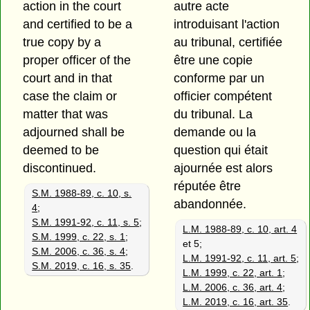
action in the court
autre acte
and certified to be a
introduisant l'action
true copy by a
au tribunal, certifiée
proper officer of the
être une copie
court and in that
conforme par un
case the claim or
officier compétent
matter that was
du tribunal. La
adjourned shall be
demande ou la
deemed to be
question qui était
discontinued.
ajournée est alors
réputée être
S.M. 1988-89, c. 10, s.
abandonnée.
4
;
S.M. 1991-92, c. 11, s. 5
;
L.M. 1988-89, c. 10, art. 4
S.M. 1999, c. 22, s. 1
;
et 5;
S.M. 2006, c. 36, s. 4
;
L.M. 1991-92, c. 11, art. 5
;
S.M. 2019, c. 16, s. 35
.
L.M. 1999, c. 22, art. 1
;
L.M. 2006, c. 36, art. 4
;
L.M. 2019, c. 16, art. 35
.