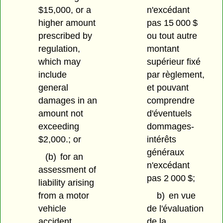
$15,000, or a
n'excédant
higher amount
pas 15 000 $
prescribed by
ou tout autre
regulation,
montant
which may
supérieur fixé
include
par règlement,
general
et pouvant
damages in an
comprendre
amount not
d'éventuels
exceeding
dommages-
$2,000.; or
intérêts
généraux
(b)
for an
n'excédant
assessment of
pas 2 000 $;
liability arising
from a motor
b)
en vue
vehicle
de l'évaluation
accident.
de la