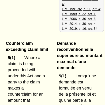
4
;
L.M. 1991-92, c. 11, art. 4
;
L.M. 1999, c. 22, art. 1
;
L.M. 2006, c. 36, art. 3
;
L.M. 2014, c. 30, art. 4
;
L.M. 2019, c. 16, art. 34
.
Counterclaim
Demande
exceeding claim limit
reconventionnelle
supérieure au montant
5(1)
Where a
maximal d'une
claim is being
demande
proceeded with
under this Act and a
5(1)
Lorsqu'une
party to the claim
demande est
makes a
formulée en vertu
counterclaim for an
de la présente loi et
amount that
qu'une partie à la