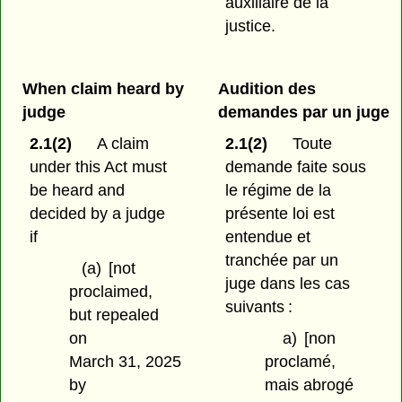
auxiliaire de la
justice.
When claim heard by
Audition des
judge
demandes par un juge
2.1(2)
A claim
2.1(2)
Toute
under this Act must
demande faite sous
be heard and
le régime de la
decided by a judge
présente loi est
if
entendue et
tranchée par un
(a)
[not
juge dans les cas
proclaimed,
suivants :
but repealed
on
a)
[non
March 31, 2025
proclamé,
by
mais abrogé