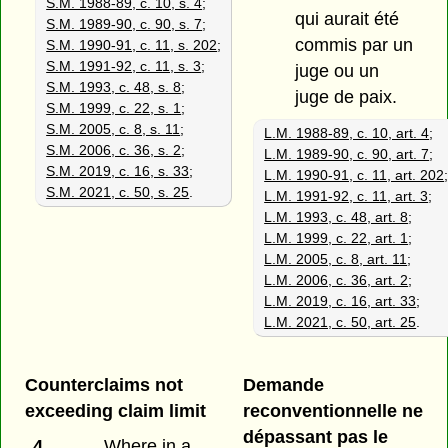
S.M. 1988-89, c. 10, s. 4
;
qui aurait été
S.M. 1989-90, c. 90, s. 7
;
commis par un
S.M. 1990-91, c. 11, s. 202
;
S.M. 1991-92, c. 11, s. 3
;
juge ou un
S.M. 1993, c. 48, s. 8
;
juge de paix.
S.M. 1999, c. 22, s. 1
;
S.M. 2005, c. 8, s. 11
;
L.M. 1988-89, c. 10, art. 4
;
S.M. 2006, c. 36, s. 2
;
L.M. 1989-90, c. 90, art. 7
;
S.M. 2019, c. 16, s. 33
;
L.M. 1990-91, c. 11, art. 202
S.M. 2021, c. 50, s. 25
.
L.M. 1991-92, c. 11, art. 3
;
L.M. 1993, c. 48, art. 8
;
L.M. 1999, c. 22, art. 1
;
L.M. 2005, c. 8, art. 11
;
L.M. 2006, c. 36, art. 2
;
L.M. 2019, c. 16, art. 33
;
L.M. 2021, c. 50, art. 25
.
Counterclaims not
Demande
exceeding claim limit
reconventionnelle ne
dépassant pas le
4
Where in a