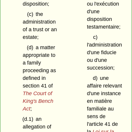
disposition;
ou l'exécution
d'une
(c)
the
disposition
administration
testamentaire;
of a trust or an
estate;
c)
l'administration
(d)
a matter
d'une fiducie
appropriate to
ou d'une
a family
succession;
proceeding as
defined in
d)
une
section 41 of
affaire relevant
The Court of
d'une instance
King's Bench
en matière
Act
;
familiale au
sens de
(d.1)
an
l'article 41 de
allegation of
la
Loi sur la