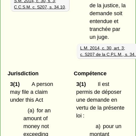
S.M. 2014, c. 30, s. 3
;
de la justice, la
C.C.S.M. c. S207, s. 34.10
.
demande soit
entendue et
tranchée par
un juge.
L.M. 2014, c. 30, art. 3
;
c. S207 de la C.P.L.M., s. 34
Jurisdiction
Compétence
3(1)
A person
3(1)
Il est
may file a claim
permis de déposer
under this Act
une demande en
vertu de la présente
(a)
for an
loi :
amount of
money not
a)
pour un
exceeding
montant