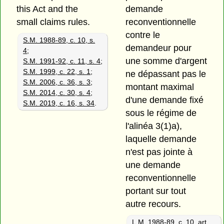
this Act and the
demande
small claims rules.
reconventionnelle
contre le
S.M. 1988-89, c. 10, s.
demandeur pour
4
;
une somme d'argent
S.M. 1991-92, c. 11, s. 4
;
S.M. 1999, c. 22, s. 1
;
ne dépassant pas le
S.M. 2006, c. 36, s. 3
;
montant maximal
S.M. 2014, c. 30, s. 4
;
d'une demande fixé
S.M. 2019, c. 16, s. 34
.
sous le régime de
l'alinéa 3(1)a),
laquelle demande
n'est pas jointe à
une demande
reconventionnelle
portant sur tout
autre recours.
L.M. 1988-89, c. 10, art.