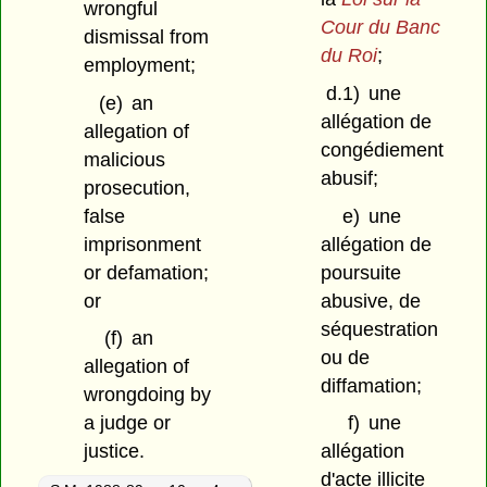
wrongful
Cour du Banc
dismissal from
du Roi
;
employment;
d.1)
une
(e)
an
allégation de
allegation of
congédiement
malicious
abusif;
prosecution,
false
e)
une
imprisonment
allégation de
or defamation;
poursuite
or
abusive, de
séquestration
(f)
an
ou de
allegation of
diffamation;
wrongdoing by
a judge or
f)
une
justice.
allégation
d'acte illicite