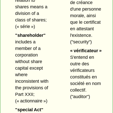
relation to
de créance
shares means a
d'une personne
division of a
morale, ainsi
class of shares;
que le certificat
(« série »)
en attestant
"shareholder"
l'existence.
includes a
("security")
member of a
« vérificateur »
corporation
S'entend en
without share
outre des
capital except
vérificateurs
where
constitués en
inconsistent with
société en nom
the provisions of
collectif.
Part XXII;
("auditor")
(« actionnaire »)
"special Act"