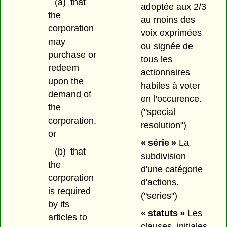
(a)
that
adoptée aux 2/3
the
au moins des
corporation
voix exprimées
may
ou signée de
purchase or
tous les
redeem
actionnaires
upon the
habiles à voter
demand of
en l'occurence.
the
("special
corporation,
resolution")
or
« série »
La
(b)
that
subdivision
the
d'une catégorie
corporation
d'actions.
is required
("series")
by its
« statuts »
Les
articles to
clauses, initiales