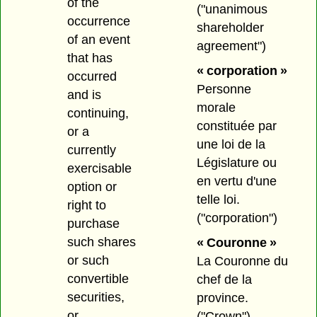
of the
("unanimous
occurrence
shareholder
of an event
agreement")
that has
« corporation »
occurred
Personne
and is
morale
continuing,
constituée par
or a
une loi de la
currently
Législature ou
exercisable
en vertu d'une
option or
telle loi.
right to
("corporation")
purchase
such shares
« Couronne »
or such
La Couronne du
convertible
chef de la
securities,
province.
or
("Crown")