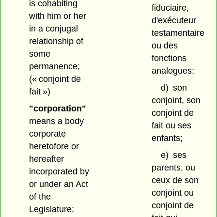
is cohabiting
fiduciaire,
with him or her
d'exécuteur
in a conjugal
testamentaire
relationship of
ou des
some
fonctions
permanence;
analogues;
(« conjoint de
d)
son
fait »)
conjoint, son
"corporation"
conjoint de
means a body
fait ou ses
corporate
enfants;
heretofore or
e)
ses
hereafter
parents, ou
incorporated by
ceux de son
or under an Act
conjoint ou
of the
conjoint de
Legislature;