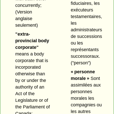
fiduciaires, les
concurrently;
exécuteurs
(Version
testamentaires,
anglaise
les
seulement)
administrateurs
"extra-
de successions
provincial body
ou les
corporate"
représentants
means a body
successoraux.
corporate that is
("person")
incorporated
« personne
otherwise than
morale »
Sont
by or under the
assimilées aux
authority of an
personnes
Act of the
morales les
Legislature or of
compagnies ou
the Parliament of
les autres
Canada;