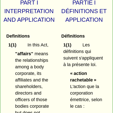
PART I
PARTIE I
INTERPRETATION
DÉFINITIONS ET
AND APPLICATION
APPLICATION
Definitions
Définitions
1(1)
In this Act,
1(1)
Les
définitions qui
"affairs"
means
suivent s'appliquent
the relationships
à la présente loi.
among a body
corporate, its
« action
affiliates and the
rachetable »
shareholders,
L'action que la
directors and
corporation
officers of those
émettrice, selon
bodies corporate
le cas :
but does not