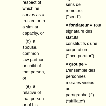
respect of
sens de
which he
remettre.
serves as a
("send")
trustee or in
« fondateur »
Tout
a similar
signataire des
capacity, or
statuts
(d)
a
constitutifs d'une
spouse,
corporation.
common-
("incorporator")
law partner
« groupe »
or child of
L'ensemble des
that person,
personnes
or
morales visées
(e)
a
au
relative of
paragraphe (2).
that person
("affiliate")
or of his