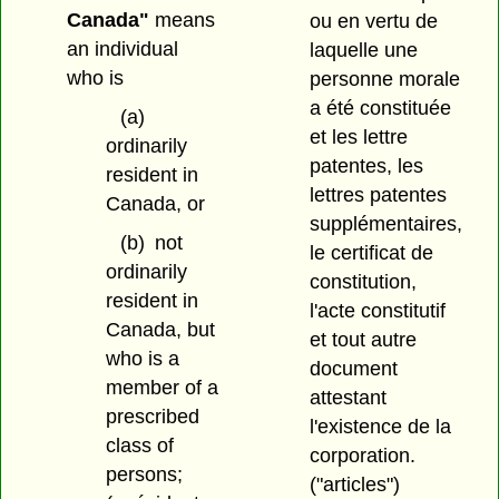
Canada"
means
ou en vertu de
an individual
laquelle une
who is
personne morale
a été constituée
(a)
et les lettre
ordinarily
patentes, les
resident in
lettres patentes
Canada, or
supplémentaires,
(b)
not
le certificat de
ordinarily
constitution,
resident in
l'acte constitutif
Canada, but
et tout autre
who is a
document
member of a
attestant
prescribed
l'existence de la
class of
corporation.
persons;
("articles")