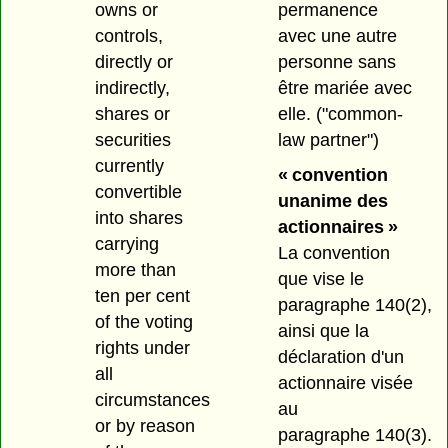
owns or
permanence
controls,
avec une autre
directly or
personne sans
indirectly,
être mariée avec
shares or
elle.
("common-
securities
law partner")
currently
« convention
convertible
unanime des
into shares
actionnaires »
carrying
La convention
more than
que vise le
ten per cent
paragraphe 140(2),
of the voting
ainsi que la
rights under
déclaration d'un
all
actionnaire visée
circumstances
au
or by reason
paragraphe 140(3).