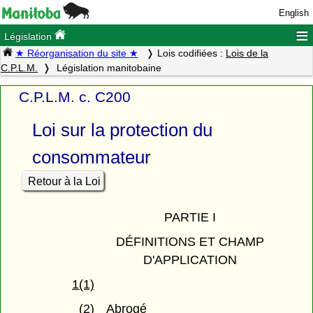
English
≡
Législation
★ Réorganisation du site ★
Lois codifiées :
Lois de la
C.P.L.M.
Législation manitobaine
C.P.L.M. c. C200
Loi sur la protection du
consommateur
Retour à la Loi
PARTIE I
DÉFINITIONS ET CHAMP
D'APPLICATION
1(1)
(2)
Abrogé