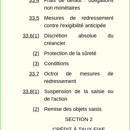
33.4
Frais de défaut : obligations
non monétaires
33.5
Mesures de redressement
contre l'exigibilité anticipée
33.6(1)
Discrétion absolue du
créancier
(2)
Protection de la sûreté
(3)
Conditions
33.7
Octroi de mesures de
redressement
33.8(1)
Suspension de la saisie ou
de l'action
(2)
Remise des objets saisis
SECTION 2
CRÉDIT À TAUX FIXE