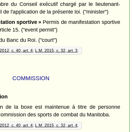
e du Conseil exécutif chargé par le lieutenant-
 de l'application de la présente loi.
("minister")
tation sportive »
Permis de manifestation sportive
rticle 15.
("event permit")
du Banc du Roi.
("court")
2012, c. 40, art. 4
;
L.M. 2015, c. 32, art. 3
.
COMMISSION
ion
 de la boxe est maintenue à titre de personne
Commission des sports de combat du Manitoba.
2012, c. 40, art. 4
;
L.M. 2015, c. 32, art. 4
.