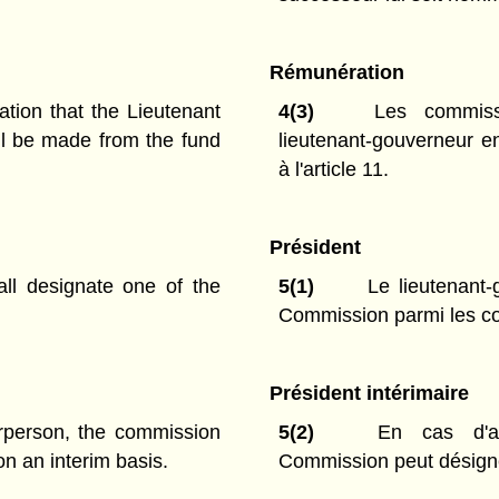
Rémunération
ion that the Lieutenant
4(3)
Les commissai
l be made from the fund
lieutenant-gouverneur en
à l'article 11.
Président
ll designate one of the
5(1)
Le lieutenant-
Commission parmi les c
Président intérimaire
irperson, the commission
5(2)
En cas d'ab
n an interim basis.
Commission peut désigne