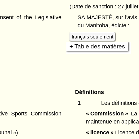
(Date de sanction : 27 juille
ent of the Legislative
SA MAJESTÉ, sur l'avis 
du Manitoba, édicte :
français seulement
Table des matières
Définitions
1
Les définitions 
ive Sports Commission
« Commission »
La 
maintenue en applicati
ibunal »)
« licence »
Licence dé