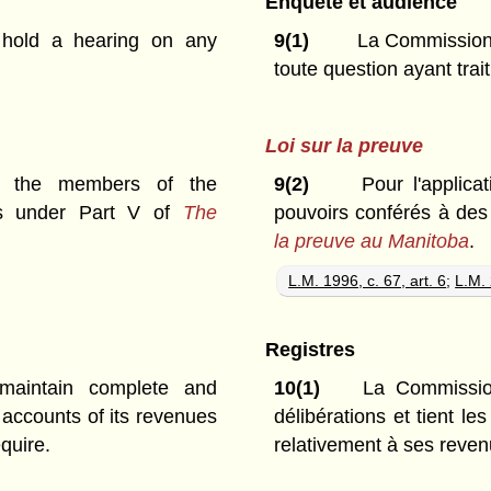
Enquête et audience
hold a hearing on any
9(1)
La Commission 
toute question ayant tra
Loi sur la preuve
, the members of the
9(2)
Pour l'applica
rs under Part V of
The
pouvoirs conférés à des
la preuve au Manitoba
.
L.M. 1996, c. 67, art. 6
;
L.M. 
Registres
aintain complete and
10(1)
La Commission 
 accounts of its revenues
délibérations et tient l
quire.
relativement à ses reve