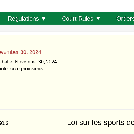
Order
Regulations ▼
Court Rules ▼
vember 30, 2024
.
ted after November 30, 2024.
into-force provisions
Loi sur les sports 
50.3