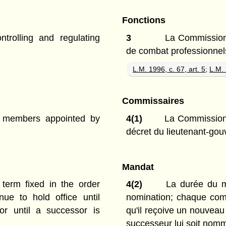
Fonctions
trolling and regulating
3
La Commission 
de combat professionnel
L.M. 1996, c. 67, art. 5
;
L.M. 
Commissaires
e members appointed by
4(1)
La Commission 
décret du lieutenant-gou
Mandat
term fixed in the order
4(2)
La durée du ma
ue to hold office until
nomination; chaque com
or until a successor is
qu'il reçoive un nouvea
successeur lui soit nom