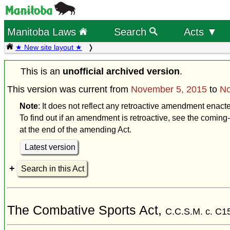
Manitoba Laws
Search
Acts ▼
★ New site layout ★
This is an
unofficial archived version
.
This version was current from
November 5, 2015
to
No
Note
: It does not reflect any retroactive amendment enac
To find out if an amendment is retroactive, see the coming-
at the end of the amending Act.
Latest version
Search in this Act
The Combative Sports Act,
C.C.S.M. c. C1