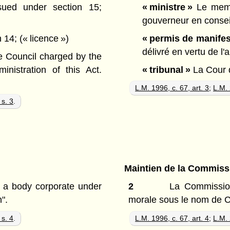
ued under section 15;
« ministre »
Le membr
gouverneur en conseil
n 14;
(« licence »)
« permis de manifes
délivré en vertu de l'a
 Council charged by the
nistration of this Act.
« tribunal »
La Cour 
L.M. 1996, c. 67, art. 3
;
L.M. 
 s. 3
.
Maintien de la Commiss
 a body corporate under
2
La Commission
".
morale sous le nom de 
 s. 4
.
L.M. 1996, c. 67, art. 4
;
L.M. 