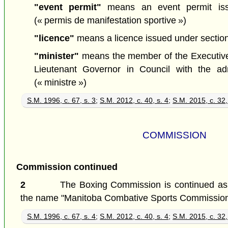
"event permit"
means an event permit iss
(« permis de manifestation sportive »)
"licence"
means a licence issued under sectio
"minister"
means the member of the Executive
Lieutenant Governor in Council with the admi
(« ministre »)
S.M. 1996, c. 67, s. 3
;
S.M. 2012, c. 40, s. 4
;
S.M. 2015, c. 32,
COMMISSION
Commission continued
2
The Boxing Commission is continued as
the name "Manitoba Combative Sports Commission
S.M. 1996, c. 67, s. 4
;
S.M. 2012, c. 40, s. 4
;
S.M. 2015, c. 32,