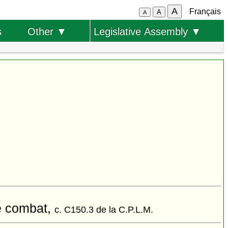
A
Français
A
A
s
Other ▼
Legislative Assembly ▼
de combat,
c. C150.3 de la C.P.L.M.