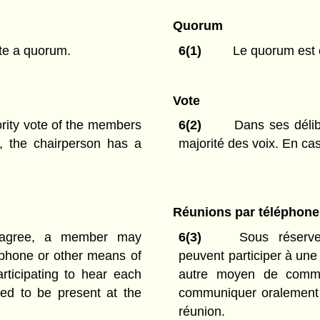
Quorum
te a quorum.
6(1)
Le quorum est 
Vote
rity vote of the members
6(2)
Dans ses délib
e, the chairperson has a
majorité des voix. En ca
Réunions par téléphone
 agree, a member may
6(3)
Sous réserve
ephone or other means of
peuvent participer à un
rticipating to hear each
autre moyen de commun
red to be present at the
communiquer oralement en
réunion.