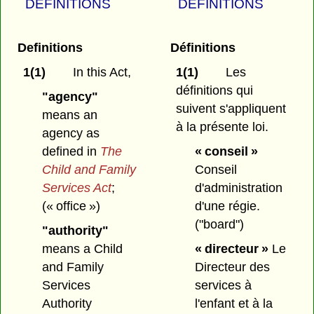
DEFINITIONS
DÉFINITIONS
Definitions
Définitions
1(1)
In this Act,
1(1)
Les
définitions qui
"agency"
suivent s'appliquent
means an
à la présente loi.
agency as
defined in
The
« conseil »
Child and Family
Conseil
Services Act
;
d'administration
(« office »)
d'une régie.
("board")
"authority"
means a Child
« directeur »
Le
and Family
Directeur des
Services
services à
Authority
l'enfant et à la