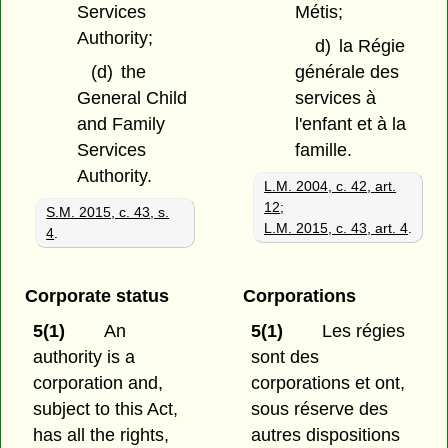
Services
Métis;
Authority;
d)
la Régie
(d)
the
générale des
General Child
services à
and Family
l'enfant et à la
Services
famille.
Authority.
L.M. 2004, c. 42, art.
12
;
S.M. 2015, c. 43, s.
L.M. 2015, c. 43, art. 4
.
4
.
Corporate status
Corporations
5(1)
An
5(1)
Les régies
authority is a
sont des
corporation and,
corporations et ont,
subject to this Act,
sous réserve des
has all the rights,
autres dispositions