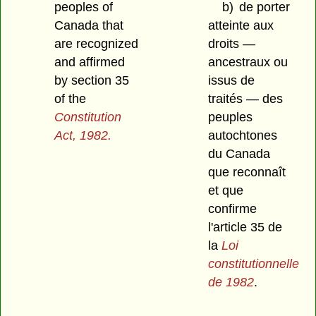
peoples of
b)
de porter
Canada that
atteinte aux
are recognized
droits —
and affirmed
ancestraux ou
by section 35
issus de
of the
traités — des
Constitution
peuples
Act, 1982.
autochtones
du Canada
que reconnaît
et que
confirme
l'article 35 de
la
Loi
constitutionnelle
de 1982
.