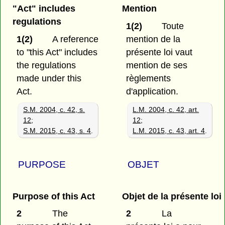
"Act" includes
Mention
regulations
1(2)
Toute
1(2)
A reference
mention de la
to "this Act" includes
présente loi vaut
the regulations
mention de ses
made under this
règlements
Act.
d'application.
S.M. 2004, c. 42, s.
L.M. 2004, c. 42, art.
12
;
12
;
S.M. 2015, c. 43, s. 4
.
L.M. 2015, c. 43, art. 4
.
PURPOSE
OBJET
Purpose of this Act
Objet de la présente loi
2
The
2
La