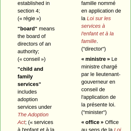
established in
famille nommé
section 4;
en application de
(« régie »)
la
Loi sur les
services à
"board"
means
l'enfant et à la
the board of
famille
.
directors of an
("director")
authority;
(« conseil »)
« ministre »
Le
ministre chargé
"child and
par le lieutenant-
family
gouverneur en
services"
conseil de
includes
l'application de
adoption
la présente loi.
services under
("minister")
The Adoption
Act
;
(« services
« office »
Office
à l'enfant et à la
au sens de la
Loi