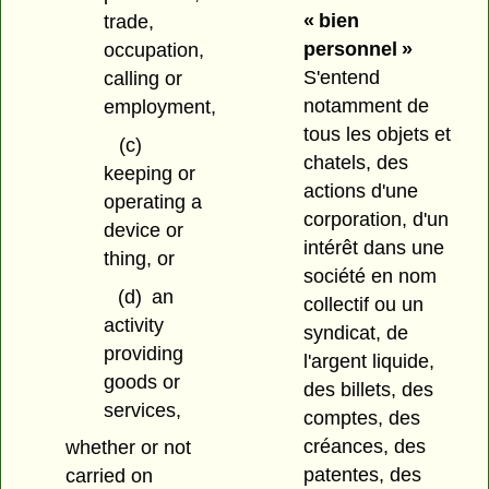
« bien
trade,
personnel »
occupation,
S'entend
calling or
notamment de
employment,
tous les objets et
(c)
chatels, des
keeping or
actions d'une
operating a
corporation, d'un
device or
intérêt dans une
thing, or
société en nom
(d)
an
collectif ou un
activity
syndicat, de
providing
l'argent liquide,
goods or
des billets, des
services,
comptes, des
créances, des
whether or not
patentes, des
carried on