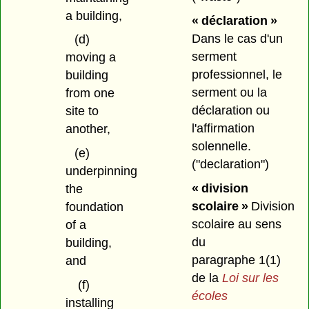
a building,
« déclaration »
Dans le cas d'un
(d)
serment
moving a
professionnel, le
building
serment ou la
from one
déclaration ou
site to
l'affirmation
another,
solennelle.
(e)
("declaration")
underpinning
« division
the
scolaire »
Division
foundation
scolaire au sens
of a
du
building,
paragraphe 1(1)
and
de la
Loi sur les
(f)
écoles
installing