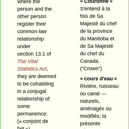
« Couronne »
where the
S'entend à la
person and the
fois de Sa
other person
Majesté du chef
register their
de la province
common-law
du Manitoba et
relationship
de Sa Majesté
under
du chef du
section 13.1 of
Canada.
The Vital
("Crown")
Statistics Act
,
they are deemed
« cours d'eau »
to be cohabiting
Rivière, ruisseau
in a conjugal
ou canal —
relationship of
naturels,
some
aménagés ou
permanence;
modifiés; la
(« conjoint de
présente
fait »)