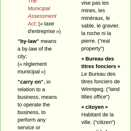
The
vise pas les
Municipal
mines, les
Assessment
minéraux, le
Act
;
(« taxe
sable, le gravier,
d'entreprise »)
la roche ni la
pierre.
("real
"by-law"
means
property")
a by-law of the
city;
« Bureau des
(« règlement
titres fonciers »
municipal »)
Le Bureau des
titres fonciers de
"carry on"
, in
Winnipeg.
("land
relation to a
titles office")
business, means
to operate the
« citoyen »
business, to
Habitant de la
perform any
ville.
("citizen")
service or