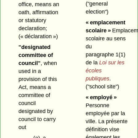
("general
office, means an
election")
oath, affirmation
or statutory
« emplacement
declaration;
scolaire »
Emplacem
(« déclaration »)
scolaire au sens
du
"designated
paragraphe 1(1)
committee of
de la
Loi sur les
council"
, when
écoles
used in a
publiques
.
provision of this
("school site")
Act, means a
committee of
« employé »
council
Personne
designated by
employée par la
council to carry
ville. La présente
out
définition vise
également les
(a)
a