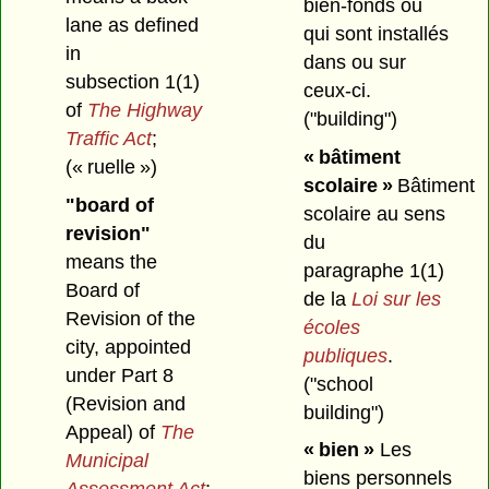
bien-fonds ou
lane as defined
qui sont installés
in
dans ou sur
subsection 1(1)
ceux-ci.
of
The Highway
("building")
Traffic Act
;
« bâtiment
(« ruelle »)
scolaire »
Bâtiment
"board of
scolaire au sens
revision"
du
means the
paragraphe 1(1)
Board of
de la
Loi sur les
Revision of the
écoles
city, appointed
publiques
.
under Part 8
("school
(Revision and
building")
Appeal) of
The
« bien »
Les
Municipal
biens personnels
Assessment Act
;