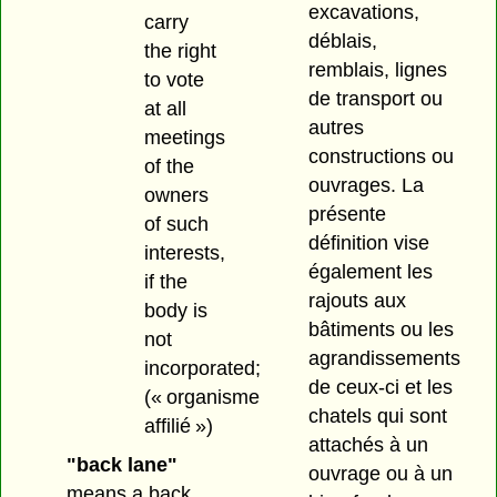
excavations,
carry
déblais,
the right
remblais, lignes
to vote
de transport ou
at all
autres
meetings
constructions ou
of the
ouvrages. La
owners
présente
of such
définition vise
interests,
également les
if the
rajouts aux
body is
bâtiments ou les
not
agrandissements
incorporated;
de ceux-ci et les
(« organisme
chatels qui sont
affilié »)
attachés à un
"back lane"
ouvrage ou à un
means a back