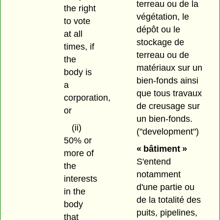
terreau ou de la
the right
végétation, le
to vote
dépôt ou le
at all
stockage de
times, if
terreau ou de
the
matériaux sur un
body is
bien-fonds ainsi
a
que tous travaux
corporation,
de creusage sur
or
un bien-fonds.
(ii)
("development")
50% or
« bâtiment »
more of
S'entend
the
notamment
interests
d'une partie ou
in the
de la totalité des
body
puits, pipelines,
that