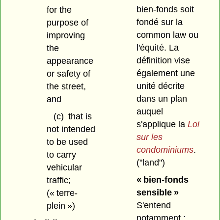
bien-fonds soit
for the
fondé sur la
purpose of
common law ou
improving
l'équité. La
the
définition vise
appearance
également une
or safety of
unité décrite
the street,
dans un plan
and
auquel
(c)
that is
s'applique la
Loi
not intended
sur les
to be used
condominiums
.
to carry
("land")
vehicular
« bien-fonds
traffic;
sensible »
(« terre-
S'entend
plein »)
notamment :