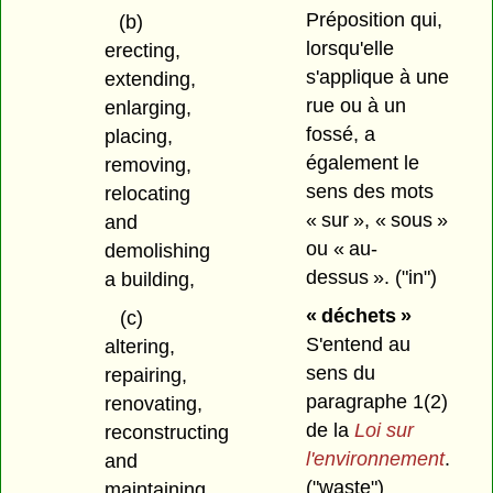
Préposition qui,
(b)
lorsqu'elle
erecting,
s'applique à une
extending,
rue ou à un
enlarging,
fossé, a
placing,
également le
removing,
sens des mots
relocating
« sur », « sous »
and
ou « au-
demolishing
dessus ».
("in")
a building,
« déchets »
(c)
S'entend au
altering,
sens du
repairing,
paragraphe 1(2)
renovating,
de la
Loi sur
reconstructing
l'environnement
.
and
("waste")
maintaining