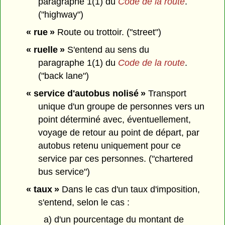
paragraphe 1(1) du
Code de la route
.
("highway")
« rue »
Route ou trottoir. ("street")
« ruelle »
S'entend au sens du
paragraphe 1(1) du
Code de la route
.
("back lane")
« service d'autobus nolisé »
Transport
unique d'un groupe de personnes vers un
point déterminé avec, éventuellement,
voyage de retour au point de départ, par
autobus retenu uniquement pour ce
service par ces personnes. ("chartered
bus service")
« taux »
Dans le cas d'un taux d'imposition,
s'entend, selon le cas :
a) d'un pourcentage du montant de