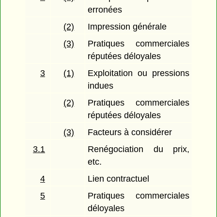
erronées
(2)
Impression générale
(3)
Pratiques commerciales
réputées déloyales
3
(1)
Exploitation ou pressions
indues
(2)
Pratiques commerciales
réputées déloyales
(3)
Facteurs à considérer
3.1
Renégociation du prix,
etc.
4
Lien contractuel
5
Pratiques commerciales
déloyales