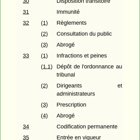
30
Disposition transitoire
31
Immunité
32
(1)
Règlements
(2)
Consultation du public
(3)
Abrogé
33
(1)
Infractions et peines
(1.1)
Dépôt de l'ordonnance au
tribunal
(2)
Dirigeants et
administrateurs
(3)
Prescription
(4)
Abrogé
34
Codification permanente
35
Entrée en vigueur