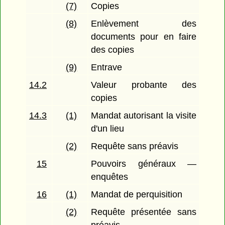
(7)
Copies
(8)
Enlèvement des
documents pour en faire
des copies
(9)
Entrave
14.2
Valeur probante des
copies
14.3
(1)
Mandat autorisant la visite
d'un lieu
(2)
Requête sans préavis
15
Pouvoirs généraux —
enquêtes
16
(1)
Mandat de perquisition
(2)
Requête présentée sans