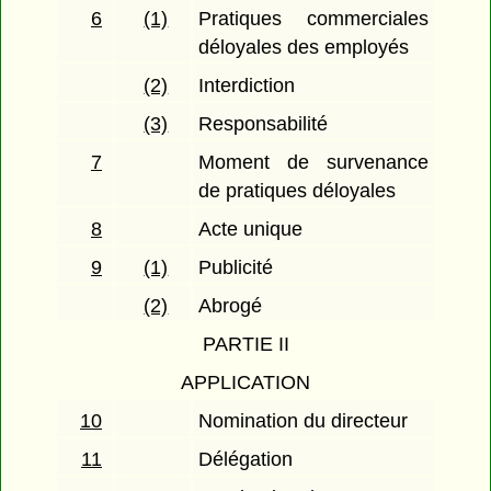
6
(1)
Pratiques commerciales
déloyales des employés
(2)
Interdiction
(3)
Responsabilité
7
Moment de survenance
de pratiques déloyales
8
Acte unique
9
(1)
Publicité
(2)
Abrogé
PARTIE II
APPLICATION
10
Nomination du directeur
11
Délégation