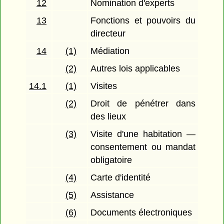
12
Nomination d'experts
13
Fonctions et pouvoirs du
directeur
14
(1)
Médiation
(2)
Autres lois applicables
14.1
(1)
Visites
(2)
Droit de pénétrer dans
des lieux
(3)
Visite d'une habitation —
consentement ou mandat
obligatoire
(4)
Carte d'identité
(5)
Assistance
(6)
Documents électroniques