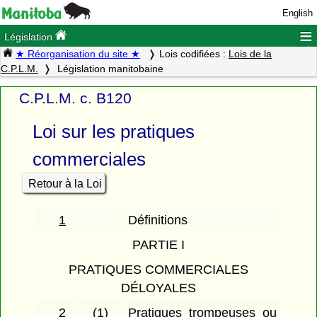
English
≡
Législation
★ Réorganisation du site ★
Lois codifiées :
Lois de la
C.P.L.M.
Législation manitobaine
C.P.L.M. c. B120
Loi sur les pratiques
commerciales
Retour à la Loi
1
Définitions
PARTIE I
PRATIQUES COMMERCIALES
DÉLOYALES
2
(1)
Pratiques trompeuses ou