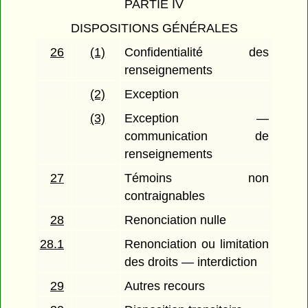
PARTIE IV
DISPOSITIONS GÉNÉRALES
26
(1)
Confidentialité des
renseignements
(2)
Exception
(3)
Exception —
communication de
renseignements
27
Témoins non
contraignables
28
Renonciation nulle
28.1
Renonciation ou limitation
des droits — interdiction
29
Autres recours