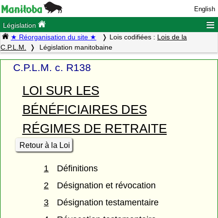
English
≡
Législation
★ Réorganisation du site ★
Lois codifiées :
Lois de la
C.P.L.M.
Législation manitobaine
C.P.L.M. c. R138
LOI SUR LES
BÉNÉFICIAIRES DES
RÉGIMES DE RETRAITE
Retour à la Loi
1
Définitions
2
Désignation et révocation
3
Désignation testamentaire