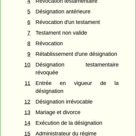
4
Révocation testamentaire
5
Désignation antérieure
6
Révocation d'un testament
7
Testament non valide
8
Révocation
9
Rétablissement d'une désignation
10
Désignation testamentaire
révoquée
11
Entrée en vigueur de la
désignation
12
Désignation irrévocable
13
Mariage et divorce
14
Exécution de la désignation
15
Administrateur du régime