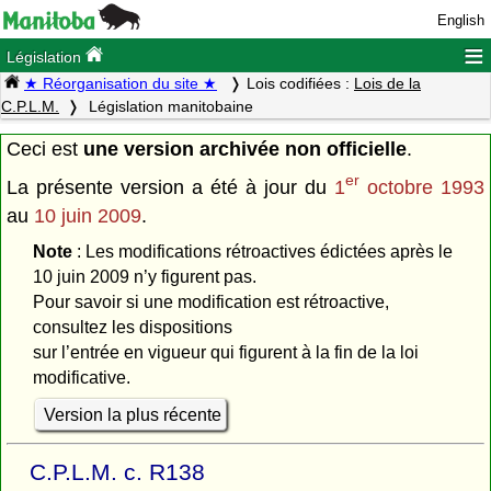
English
≡
Législation
★ Réorganisation du site ★
Lois codifiées :
Lois de la
C.P.L.M.
Législation manitobaine
Ceci est
une version archivée non officielle
.
er
La présente version a été à jour du
1
octobre 1993
au
10 juin 2009
.
Note
: Les modifications rétroactives édictées après le
10 juin 2009 n’y figurent pas.
Pour savoir si une modification est rétroactive,
consultez les dispositions
sur l’entrée en vigueur qui figurent à la fin de la loi
modificative.
Version la plus récente
C.P.L.M. c. R138