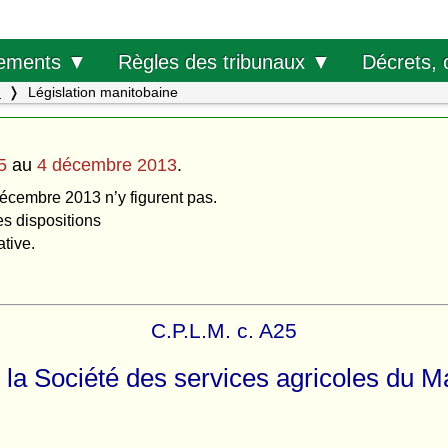
Décrets, 
ements ▼
Règles des tribunaux ▼
.
Législation manitobaine
5
au
4 décembre 2013
.
décembre 2013 n’y figurent pas.
es dispositions
ative.
C.P.L.M. c. A25
r la Société des services agricoles du M