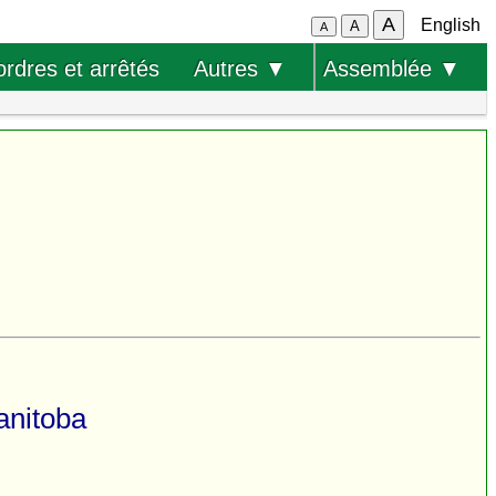
A
English
A
A
ordres et arrêtés
Autres ▼
Assemblée ▼
anitoba