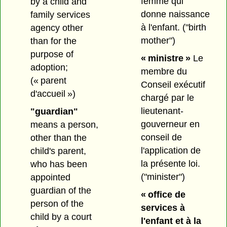
femme qui
by a child and
donne naissance
family services
à l'enfant.
("birth
agency other
mother")
than for the
purpose of
« ministre »
Le
adoption;
membre du
(« parent
Conseil exécutif
d'accueil »)
chargé par le
lieutenant-
"guardian"
gouverneur en
means a person,
conseil de
other than the
l'application de
child's parent,
la présente loi.
who has been
("minister")
appointed
guardian of the
« office de
person of the
services à
child by a court
l'enfant et à la