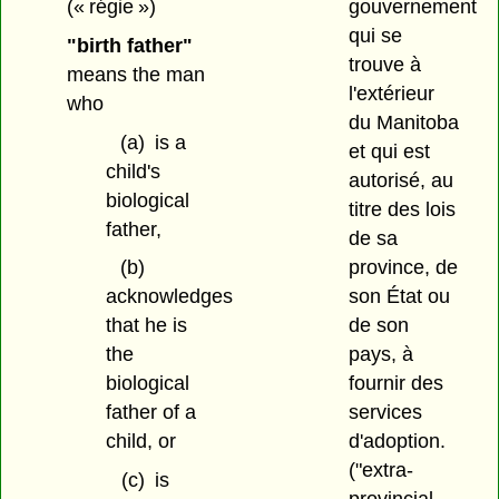
(« régie »)
gouvernement
qui se
"birth father"
trouve à
means the man
l'extérieur
who
du Manitoba
(a)
is a
et qui est
child's
autorisé, au
biological
titre des lois
father,
de sa
province, de
(b)
son État ou
acknowledges
de son
that he is
pays, à
the
fournir des
biological
services
father of a
d'adoption.
child, or
("extra-
(c)
is
provincial