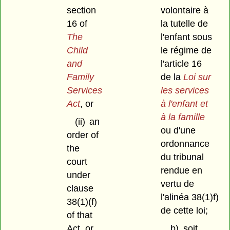
volontaire à
section
la tutelle de
16 of
l'enfant sous
The
le régime de
Child
l'article 16
and
de la
Loi sur
Family
les services
Services
à l'enfant et
Act
, or
à la famille
(ii)
an
ou d'une
order of
ordonnance
the
du tribunal
court
rendue en
under
vertu de
clause
l'alinéa 38(1)f)
38(1)(f)
de cette loi;
of that
b)
soit
Act, or