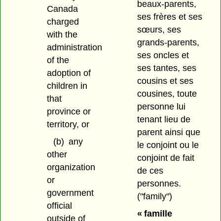
beaux-parents,
Canada
ses frères et ses
charged
sœurs, ses
with the
grands-parents,
administration
ses oncles et
of the
ses tantes, ses
adoption of
cousins et ses
children in
cousines, toute
that
personne lui
province or
tenant lieu de
territory, or
parent ainsi que
(b)
any
le conjoint ou le
other
conjoint de fait
organization
de ces
or
personnes.
government
("family")
official
« famille
outside of