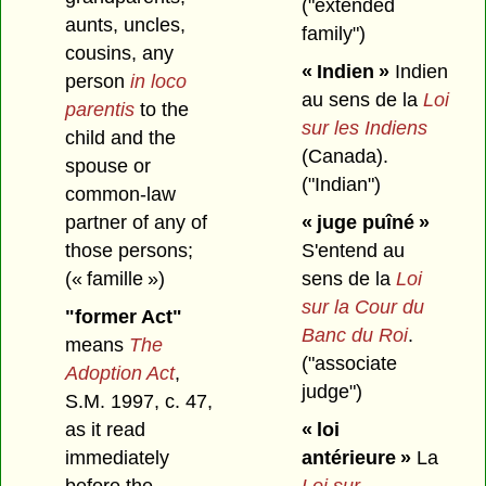
("extended
aunts, uncles,
family")
cousins, any
« Indien »
Indien
person
in loco
au sens de la
Loi
parentis
to the
sur les Indiens
child and the
(Canada).
spouse or
("Indian")
common-law
« juge puîné »
partner of any of
S'entend au
those persons;
sens de la
Loi
(« famille »)
sur la Cour du
"former Act"
Banc du Roi
.
means
The
("associate
Adoption Act
,
judge")
S.M. 1997, c. 47,
« loi
as it read
antérieure »
La
immediately
Loi sur