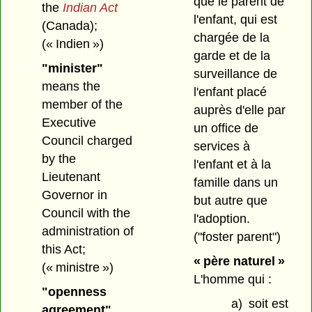
que le parent de
the
Indian Act
l'enfant, qui est
(Canada);
chargée de la
(« Indien »)
garde et de la
"minister"
surveillance de
means the
l'enfant placé
member of the
auprès d'elle par
Executive
un office de
Council charged
services à
by the
l'enfant et à la
Lieutenant
famille dans un
Governor in
but autre que
Council with the
l'adoption.
administration of
("foster parent")
this Act;
« père naturel »
(« ministre »)
L'homme qui :
"openness
a)
soit est
agreement"