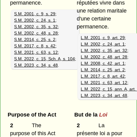
permanence.
réputées vivre dans
une relation maritale
S.M. 2001, c. 9, s. 29
;
d'une certaine
S.M. 2002, c. 24, s. 1
;
permanence.
S.M. 2002, c. 35, s. 32
;
S.M. 2002, c. 48, s. 28
;
L.M. 2001, c. 9, art. 29
;
S.M. 2014, c. 25, s. 2
;
L.M. 2002, c. 24, art. 1
;
S.M. 2017, c. 8, s. 42
;
L.M. 2002, c. 35, art. 32
;
S.M. 2021, c. 63, s. 12
;
L.M. 2002, c. 48, art. 28
;
S.M. 2022, c. 15, Sch. A, s. 104
;
L.M. 2008, c. 42, art. 1
;
S.M. 2023, c. 34, s. 48
.
L.M. 2014, c. 25, art. 2
;
L.M. 2017, c. 8, art. 42
;
L.M. 2021, c. 63, art. 12
;
L.M. 2022, c. 15, ann. A, art.
L.M. 2023, c. 34, art. 48
.
Purpose of the Act
But de la
Loi
2
The
2
La
purpose of this Act
présente loi a pour