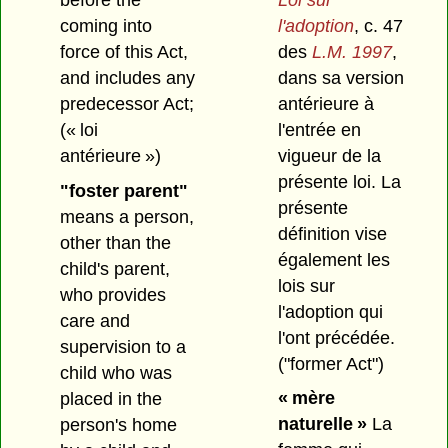
before the
l'adoption
, c. 47
coming into
des
L.M. 1997
,
force of this Act,
dans sa version
and includes any
antérieure à
predecessor Act;
l'entrée en
(« loi
vigueur de la
antérieure »)
présente loi. La
"foster parent"
présente
means a person,
définition vise
other than the
également les
child's parent,
lois sur
who provides
l'adoption qui
care and
l'ont précédée.
supervision to a
("former Act")
child who was
« mère
placed in the
naturelle »
La
person's home