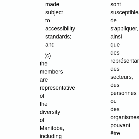
made
sont
subject
susceptible
to
de
accessibility
s'appliquer,
standards;
ainsi
and
que
des
(c)
représenta
the
des
members
secteurs,
are
des
representative
personnes
of
ou
the
des
diversity
organisme
of
pouvant
Manitoba,
être
including