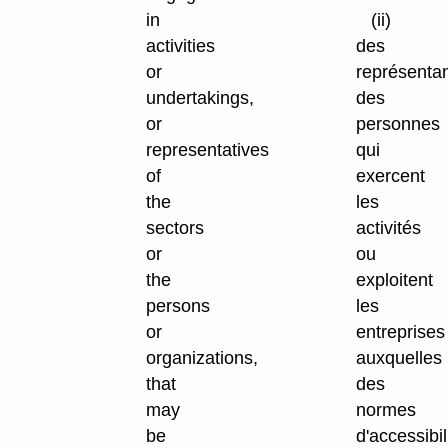
in
(ii)
activities
des
or
représenta
undertakings,
des
or
personnes
representatives
qui
of
exercent
the
les
sectors
activités
or
ou
the
exploitent
persons
les
or
entreprises
organizations,
auxquelles
that
des
may
normes
be
d'accessibil