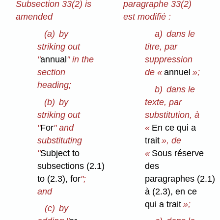
Subsection 33(2) is
paragraphe 33(2)
amended
est modifié :
(a)
by
a)
dans le
striking out
titre, par
"
annual
" in the
suppression
section
de «
annuel
»;
heading;
b)
dans le
(b)
by
texte, par
striking out
substitution, à
"
For
" and
«
En ce qui a
substituting
trait
», de
"
Subject to
«
Sous réserve
subsections (2.1)
des
to (2.3), for
";
paragraphes (2.1)
and
à (2.3), en ce
qui a trait
»;
(c)
by