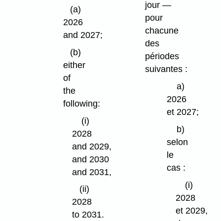
jour —
(a)
pour
2026
chacune
and 2027;
des
(b)
périodes
either
suivantes :
of
a)
the
2026
following:
et 2027;
(i)
b)
2028
selon
and 2029,
le
and 2030
cas :
and 2031,
(i)
(ii)
2028
2028
et 2029,
to 2031.