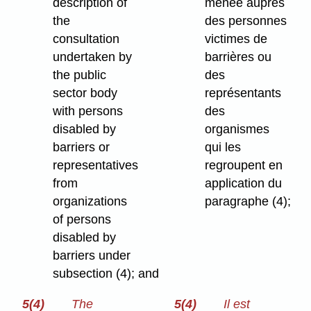
description of
menée auprès
the
des personnes
consultation
victimes de
undertaken by
barrières ou
the public
des
sector body
représentants
with persons
des
disabled by
organismes
barriers or
qui les
representatives
regroupent en
from
application du
organizations
paragraphe (4);
of persons
disabled by
barriers under
subsection (4); and
5(4)
The
5(4)
Il est