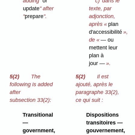
adding "
or
c)
dans le
update
" after
texte, par
"
prepare
".
adjonction,
après «
plan
d'accessibilité
»,
de «
— ou
mettent leur
plan à
jour —
».
5(2)
The
5(2)
Il est
following is added
ajouté, après le
after
paragraphe 33(2),
subsection 33(2):
ce qui suit :
Transitional
Dispositions
—
transitoires —
government,
gouvernement,