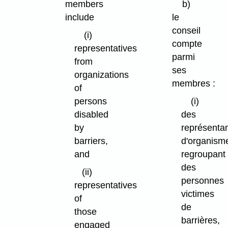
members
b)
include
le
conseil
(i)
compte
representatives
parmi
from
ses
organizations
membres :
of
persons
(i)
disabled
des
by
représenta
barriers,
d'organism
and
regroupant
des
(ii)
personnes
representatives
victimes
of
de
those
barrières,
engaged