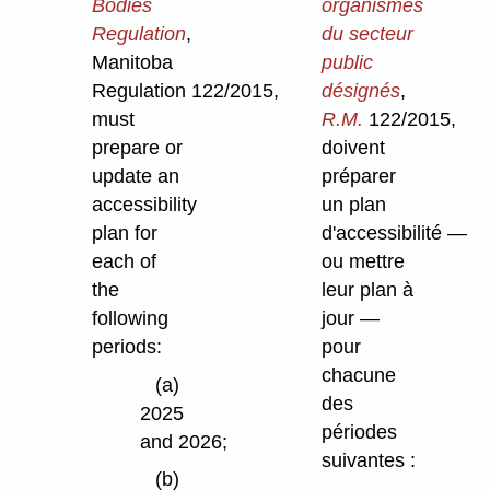
Bodies
organismes
Regulation
,
du secteur
Manitoba
public
Regulation 122/2015,
désignés
,
must
R.M.
122/2015,
prepare or
doivent
update an
préparer
accessibility
un plan
plan for
d'accessibilité —
each of
ou mettre
the
leur plan à
following
jour —
periods:
pour
chacune
(a)
des
2025
périodes
and 2026;
suivantes :
(b)