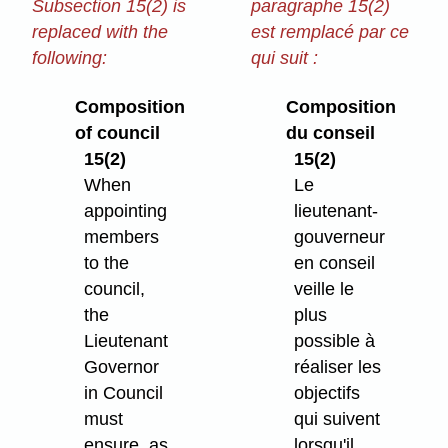
Subsection 15(2) is
paragraphe 15(2)
replaced with the
est remplacé par ce
following:
qui suit :
Composition
Composition
of council
du conseil
15(2)
15(2)
When
Le
appointing
lieutenant-
members
gouverneur
to the
en conseil
council,
veille le
the
plus
Lieutenant
possible à
Governor
réaliser les
in Council
objectifs
must
qui suivent
ensure, as
lorsqu'il