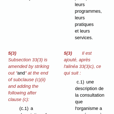
leurs
programmes,
leurs
pratiques
et leurs
services.
5(3)
5(3)
Il est
Subsection 33(3) is
ajouté, après
amended by striking
l'alinéa 33(3)c), ce
out "
and
" at the end
qui suit :
of subclause (c)⁠(ii)
c.1)
une
and adding the
description de
following after
la consultation
clause (c):
que
(c.1)
a
l'organisme a