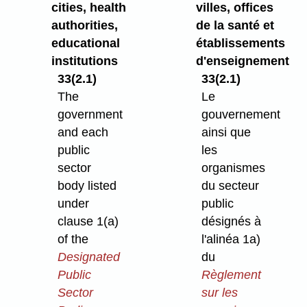
cities, health
villes, offices
authorities,
de la santé et
educational
établissements
institutions
d'enseignement
33(2.1)
33(2.1)
The
Le
government
gouvernement
and each
ainsi que
public
les
sector
organismes
body listed
du secteur
under
public
clause 1(a)
désignés à
of the
l'alinéa 1a)
Designated
du
Public
Règlement
Sector
sur les