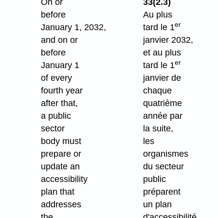
On or
33(2.3)
before
Au plus
er
January 1, 2032,
tard le 1
and on or
janvier 2032,
before
et au plus
er
January 1
tard le 1
of every
janvier de
fourth year
chaque
after that,
quatrième
a public
année par
sector
la suite,
body must
les
prepare or
organismes
update an
du secteur
accessibility
public
plan that
préparent
addresses
un plan
the
d'accessibilité