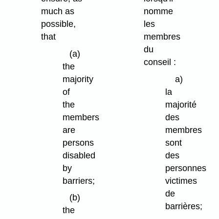
much as
nomme
possible,
les
that
membres
du
(a)
conseil :
the
majority
a)
of
la
the
majorité
members
des
are
membres
persons
sont
disabled
des
by
personnes
barriers;
victimes
de
(b)
barrières;
the