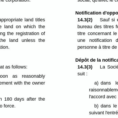
the corporation.
social, qu'avec le 
Notification d'oppo
ppropriate land titles
14.3(2)
Sauf si 
 the land on which the
bureau des titres f
ng the registration of
titre concernant l
the land unless the
une notification d
tion.
personne à titre de
Dépôt de la notific
at as follows:
14.3(3)
La Socié
suit :
oon as reasonably
reement with the owner
a)
dans l
raisonnableme
l'accord avec 
in 180 days after the
o force.
b)
dans le
suivant l'ent