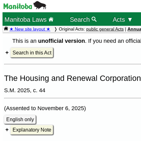
Manitoba Laws
Search
Acts ▼
★ New site layout ★
Original Acts:
public general Acts
|
Annua
This is an
unofficial version
. If you need an offici
Search in this Act
The Housing and Renewal Corporatio
S.M. 2025, c. 44
(Assented to November 6, 2025)
English only
Explanatory Note