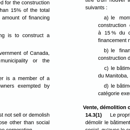
titre d'un nouvel
d for the construction
suivants :
than 15% of the total
l amount of financing
a)
le mon
construction
à 15 % du co
ng is to construct a
financement n
b)
le fin
overnment of Canada,
construction 
unicipality or the
c)
le bâti
du Manitoba, 
ner is a member of a
 owners exempted by
d)
le bâtim
catégorie ex
Vente, démolition o
t not sell or demolish
14.3(1)
Le propr
ose other than social
démolir le bâtiment