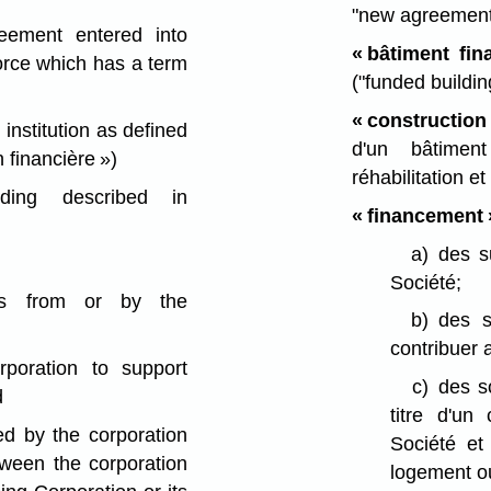
"new agreement
ement entered into
« bâtiment fin
force which has a term
("funded buildin
« construction
institution as defined
d'un bâtimen
n financière »)
réhabilitation e
ing described in
« financement 
)
a)
des s
Société;
es from or by the
b)
des s
contribuer 
poration to support
c)
des s
d
titre d'un
ed by the corporation
Société et
tween the corporation
logement o