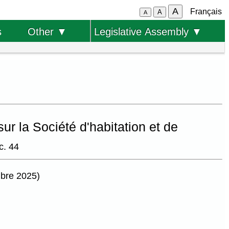
A
Français
A
A
s
Other ▼
Legislative Assembly ▼
sur la Société d'habitation et de
c. 44
mbre 2025)