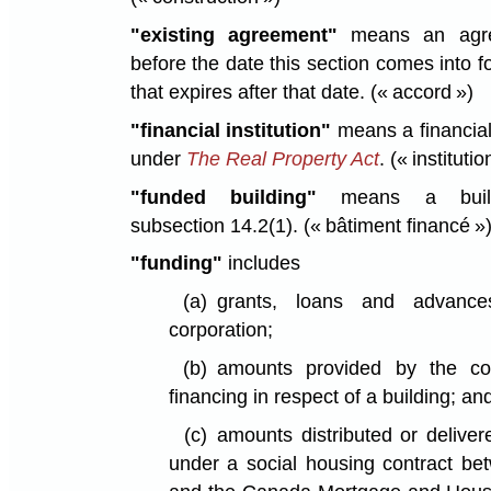
"existing agreement"
means an agre
before the date this section comes into 
that expires after that date.
(« accord »)
"financial institution"
means a financial 
under
The Real Property Act
.
(« institutio
"funded building"
means a build
subsection 14.2(1).
(« bâtiment financé »
"funding"
includes
(a)
grants, loans and advanc
corporation;
(b)
amounts provided by the cor
financing in respect of a building; an
(c)
amounts distributed or deliver
under a social housing contract be