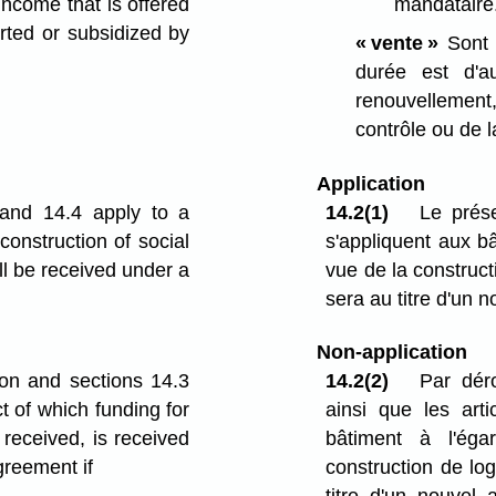
mandataire
 income that is offered
rted or subsidized by
« vente »
Sont 
durée est d'a
renouvellement, 
contrôle ou de l
Application
 and 14.4 apply to a
14.2(1)
Le prése
construction of social
s'appliquent aux b
ll be received under a
vue de la construct
sera au titre d'un 
Non-application
ion and sections 14.3
14.2(2)
Par déro
t of which funding for
ainsi que les art
 received, is received
bâtiment à l'ég
greement if
construction de lo