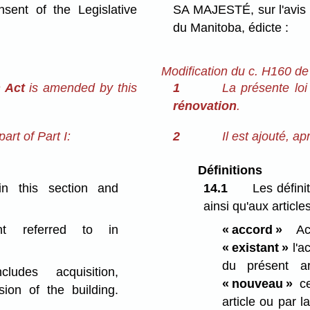
ent of the Legislative
SA MAJESTÉ, sur l'avis 
du Manitoba, édicte :
Modification du c. H160 de
 Act
is amended by this
1
La présente loi
rénovation
.
art of Part I:
2
Il est ajouté, ap
Définitions
 in this section and
14.1
Les défini
ainsi qu'aux article
 referred to in
« accord »
Acc
« existant »
l'a
du présent ar
ncludes acquisition,
« nouveau »
ce
sion of the building.
article ou par l