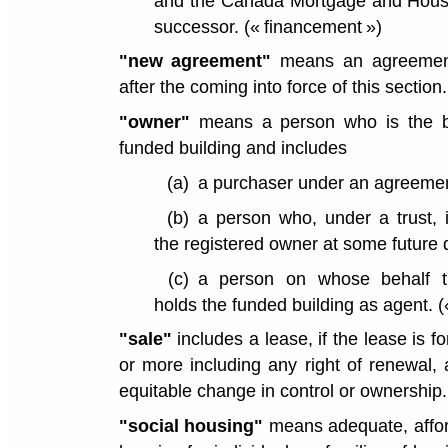
and the Canada Mortgage and Housin
successor.
(« financement »)
"new agreement"
means an agreement
after the coming into force of this section
"owner"
means a person who is the b
funded building and includes
(a)
a purchaser under an agreement
(b)
a person who, under a trust, 
the registered owner at some future 
(c)
a person on whose behalf t
holds the funded building as agent.
(
"sale"
includes a lease, if the lease is f
or more including any right of renewal, 
equitable change in control or ownership
"social housing"
means adequate, affo