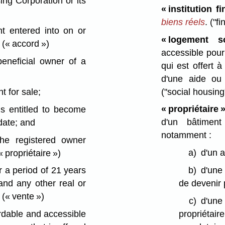
g Corporation or its
« institution f
biens réels
.
("fi
 entered into on or
« logement s
.
(« accord »)
accessible pour 
eneficial owner of a
qui est offert à
d'une aide ou
("social housing
 for sale;
« propriétaire 
is entitled to become
d'un bâtiment
date; and
notamment :
he registered owner
a)
d'un a
« propriétaire »)
b)
d'une 
or a period of 21 years
de devenir p
and any other real or
.
(« vente »)
c)
d'une
propriétair
rdable and accessible