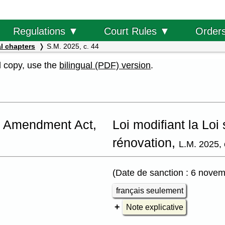
Order
Regulations ▼
Court Rules ▼
l chapters
S.M. 2025, c. 44
al copy, use the
bilingual (PDF) version
.
n Amendment Act,
Loi modifiant la Loi 
rénovation,
L.M. 2025, 
(Date de sanction : 6 nove
français seulement
Note explicative