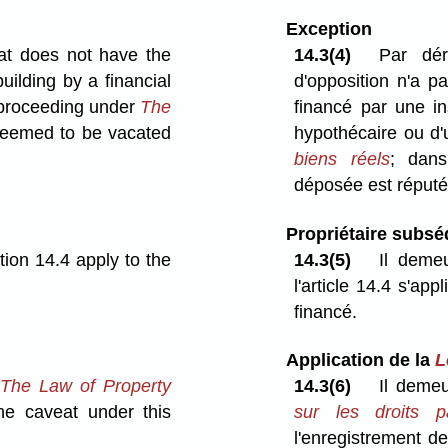
Exception
eat does not have the
14.3(4)
Par dér
uilding by a financial
d'opposition n'a p
e proceeding under
The
financé par une in
 deemed to be vacated
hypothécaire ou d'
biens réels
; dans
déposée est réputé
Propriétaire subsé
ction 14.4 apply to the
14.3(5)
Il deme
l'article 14.4 s'ap
financé.
Application de la
L
f
The Law of Property
14.3(6)
Il deme
the caveat under this
sur les droits p
l'enregistrement de