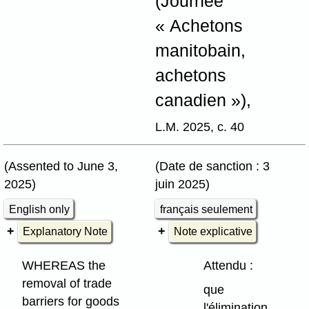
(Journée
« Achetons
manitobain,
achetons
canadien »),
L.M. 2025, c. 40
(Assented to June 3,
(Date de sanction : 3
2025)
juin 2025)
English only
français seulement
Explanatory Note
Note explicative
WHEREAS the
Attendu :
removal of trade
que
barriers for goods
l'élimination