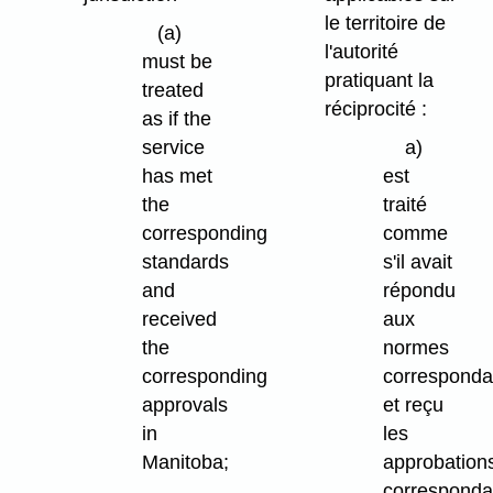
le territoire de
(a)
l'autorité
must be
pratiquant la
treated
réciprocité :
as if the
service
a)
has met
est
the
traité
corresponding
comme
standards
s'il avait
and
répondu
received
aux
the
normes
corresponding
corresponda
approvals
et reçu
in
les
Manitoba;
approbation
corresponda