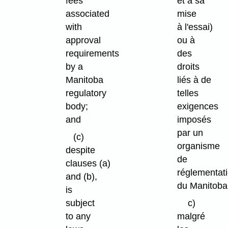
fees
et à sa
associated
mise
with
à l'essai)
approval
ou à
requirements
des
by a
droits
Manitoba
liés à de
regulatory
telles
body;
exigences
and
imposés
par un
(c)
organisme
despite
de
clauses (a)
réglementat
and (b),
du Manitoba
is
subject
c)
to any
malgré