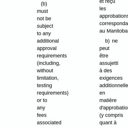
et reçu
(b)
les
must
approbation
not be
corresponda
subject
au Manitoba
to any
additional
b)
ne
approval
peut
requirements
être
(including,
assujetti
without
à des
limitation,
exigences
testing
additionnell
requirements)
en
or to
matière
any
d'approbatio
fees
(y compris
associated
quant à