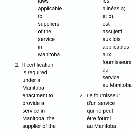
laws
les
applicable
alinéas a)
to
et b),
suppliers
est
of the
assujetti
service
aux lois
in
applicables
Manitoba.
aux
fournisseurs
2.
If certification
du
is required
service
under a
au Manitoba
Manitoba
enactment to
2.
Le fournisseur
provide a
d'un service
service in
qui ne peut
Manitoba, the
être fourni
supplier of the
au Manitoba