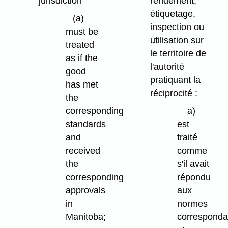
jurisdiction
rendement,
étiquetage,
(a)
inspection ou
must be
utilisation sur
treated
le territoire de
as if the
l'autorité
good
pratiquant la
has met
réciprocité :
the
corresponding
a)
standards
est
and
traité
received
comme
the
s'il avait
corresponding
répondu
approvals
aux
in
normes
Manitoba;
corresponda