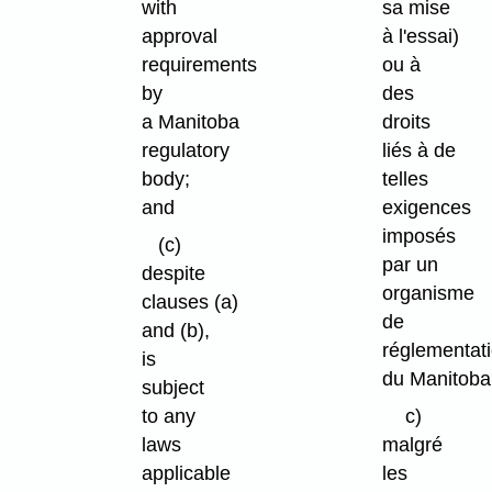
with
sa mise
approval
à l'essai)
requirements
ou à
by
des
a Manitoba
droits
regulatory
liés à de
body;
telles
and
exigences
imposés
(c)
par un
despite
organisme
clauses (a)
de
and (b),
réglementat
is
du Manitoba
subject
to any
c)
laws
malgré
applicable
les