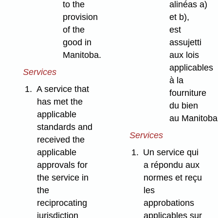
to the
alinéas a)
provision
et b),
of the
est
good in
assujetti
Manitoba.
aux lois
applicables
Services
à la
1.
A service that
fourniture
has met the
du bien
applicable
au Manitoba
standards and
Services
received the
applicable
1.
Un service qui
approvals for
a répondu aux
the service in
normes et reçu
the
les
reciprocating
approbations
jurisdiction
applicables sur