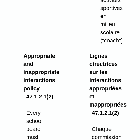
sportives
en
milieu
scolaire.
("coach")
Appropriate
Lignes
and
directrices
inappropriate
sur les
interactions
interactions
policy
appropriées
47.1.2.1(2)
et
inappropriées
Every
47.1.2.1(2)
school
board
Chaque
must
commission