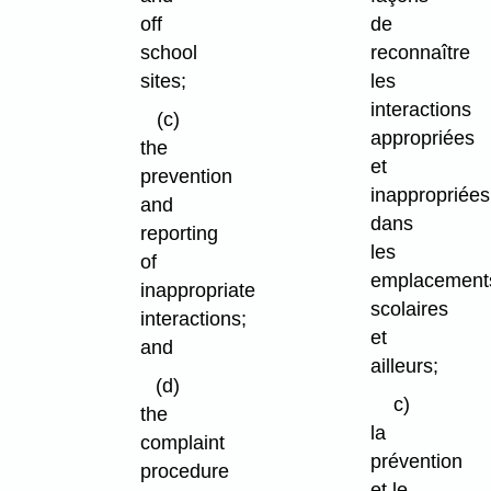
off
de
school
reconnaître
sites;
les
interactions
(c)
appropriées
the
et
prevention
inappropriées
and
dans
reporting
les
of
emplacement
inappropriate
scolaires
interactions;
et
and
ailleurs;
(d)
c)
the
la
complaint
prévention
procedure
et le