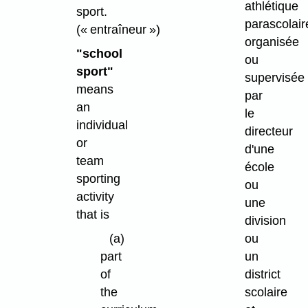
athlétique
sport.
parascolair
(« entraîneur »)
organisée
"school
ou
sport"
supervisée
means
par
an
le
individual
directeur
or
d'une
team
école
sporting
ou
activity
une
that is
division
(a)
ou
part
un
of
district
the
scolaire