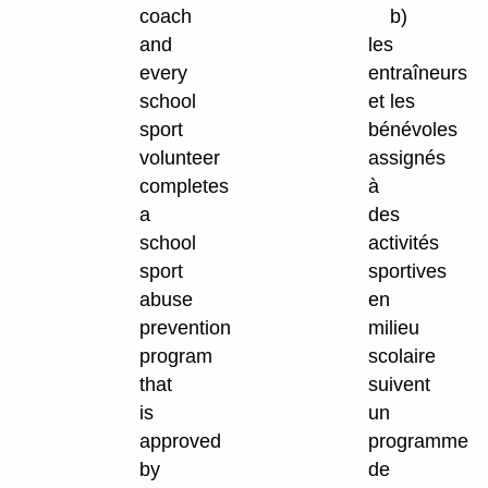
coach
b)
and
les
every
entraîneurs
school
et les
sport
bénévoles
volunteer
assignés
completes
à
a
des
school
activités
sport
sportives
abuse
en
prevention
milieu
program
scolaire
that
suivent
is
un
approved
programme
by
de