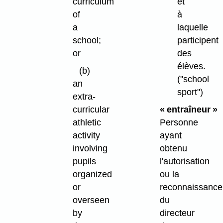
curriculum
et
of
à
a
laquelle
school;
participent
or
des
élèves.
(b)
("school
an
sport")
extra-
curricular
« entraîneur »
athletic
Personne
activity
ayant
involving
obtenu
pupils
l'autorisation
organized
ou la
or
reconnaissance
overseen
du
by
directeur