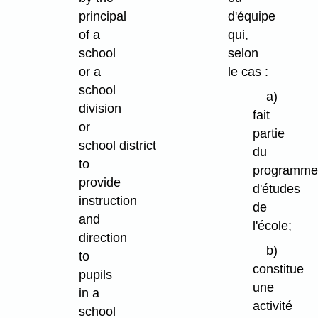
principal
d'équipe
of a
qui,
school
selon
or a
le cas :
school
a)
division
fait
or
partie
school district
du
to
programme
provide
d'études
instruction
de
and
l'école;
direction
b)
to
constitue
pupils
une
in a
activité
school