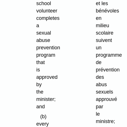
school
et les
volunteer
bénévoles
completes
en
a
milieu
sexual
scolaire
abuse
suivent
prevention
un
program
programme
that
de
is
prévention
approved
des
by
abus
the
sexuels
minister;
approuvé
and
par
le
(b)
ministre;
every