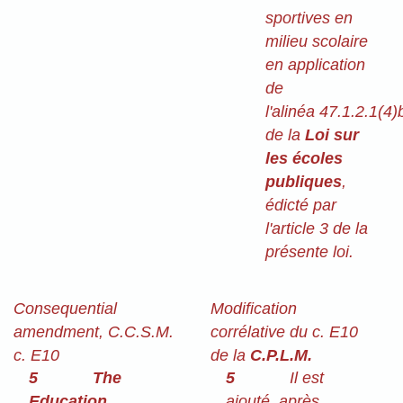
sportives en
milieu scolaire
en application
de
l'alinéa 47.1.2.1(4)
de la
Loi sur
les écoles
publiques
,
édicté par
l'article 3 de la
présente loi.
Consequential
Modification
amendment, C.C.S.M.
corrélative du c. E10
c. E10
de la
C.P.L.M.
5
The
5
Il est
Education
ajouté, après