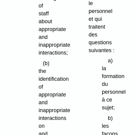
le
of
personnel
staff
et qui
about
traitent
appropriate
des
and
questions
inappropriate
suivantes :
interactions;
a)
(b)
la
the
formation
identification
du
of
personnel
appropriate
à ce
and
sujet;
inappropriate
interactions
b)
on
les
and
façons