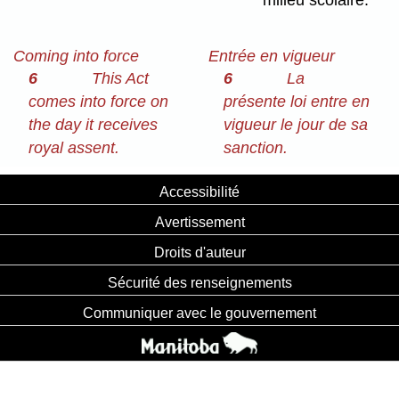
milieu scolaire.
Coming into force
Entrée en vigueur
6
This Act
6
La
comes into force on
présente loi entre en
the day it receives
vigueur le jour de sa
royal assent.
sanction.
Accessibilité
Avertissement
Droits d'auteur
Sécurité des renseignements
Communiquer avec le gouvernement