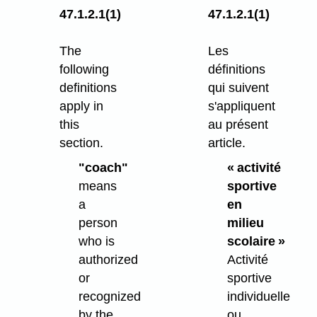
47.1.2.1(1)
47.1.2.1(1)
The
Les
following
définitions
definitions
qui suivent
apply in
s'appliquent
this
au présent
section.
article.
"coach"
« activité
means
sportive
a
en
person
milieu
who is
scolaire »
authorized
Activité
or
sportive
recognized
individuelle
by the
ou