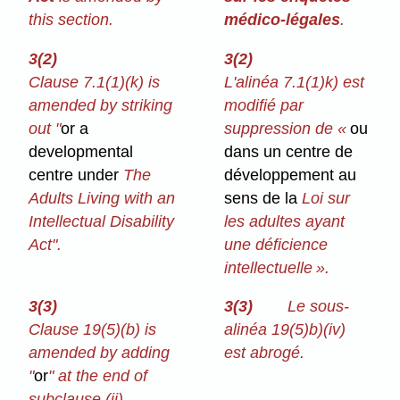
this section.
médico-légales
.
3(2)
3(2)
Clause 7.1(1)⁠(k) is
L'alinéa 7.1(1)k) est
amended by striking
modifié par
out "
or a
suppression de «
ou
developmental
dans un centre de
centre under
The
développement au
Adults Living with an
sens de la
Loi sur
Intellectual Disability
les adultes ayant
Act".
une déficience
intellectuelle ».
3(3)
3(3)
Le sous-
Clause 19(5)⁠(b) is
alinéa 19(5)b)⁠(iv)
amended by adding
est abrogé.
"
or
" at the end of
subclause (ii),