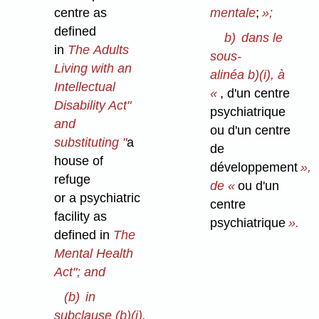
centre as
mentale
;
»;
defined
b)
dans le
in
The Adults
sous-
Living with an
alinéa b)⁠(i), à
Intellectual
«
, d'un centre
Disability Act"
psychiatrique
and
ou d'un centre
substituting "
a
de
house of
développement
»,
refuge
de «
ou d'un
or a psychiatric
centre
facility as
psychiatrique
».
defined in
The
Mental Health
Act"; and
(b)
in
subclause (b)⁠(i),