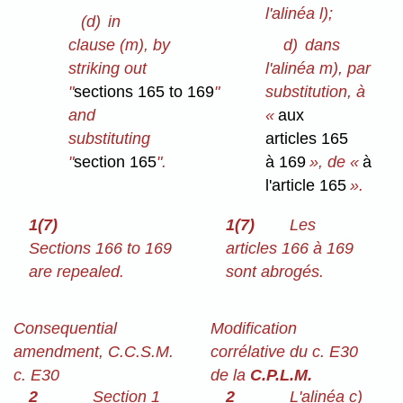
l'alinéa l);
(d)
in
clause (m), by
d)
dans
striking out
l'alinéa m), par
"
sections 165 to 169
"
substitution, à
and
«
aux
substituting
articles 165
"
section 165
".
à 169
», de «
à
l'article 165
».
1(7)
1(7)
Les
Sections 166 to 169
articles 166 à 169
are repealed.
sont abrogés.
Consequential
Modification
amendment, C.C.S.M.
corrélative du c. E30
c. E30
de la
C.P.L.M.
2
Section 1
2
L'alinéa c)