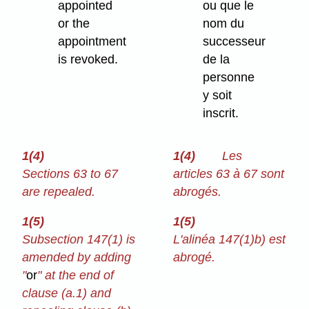
appointed
ou que le
or the
nom du
appointment
successeur
is revoked.
de la
personne
y soit
inscrit.
1(4)
1(4)
Les
Sections 63 to 67
articles 63 à 67 sont
are repealed.
abrogés.
1(5)
1(5)
Subsection 147(1) is
L'alinéa 147(1)b) est
amended by adding
abrogé.
"
or
" at the end of
clause (a.1) and