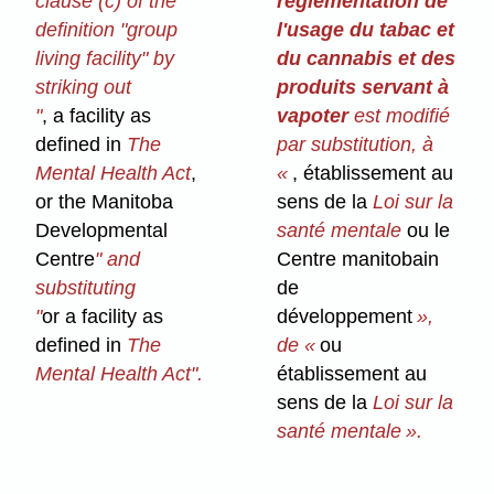
clause (c) of the
réglementation de
definition "group
l'usage du tabac et
living facility" by
du cannabis et des
striking out
produits servant à
"
, a facility as
vapoter
est modifié
defined in
The
par substitution, à
Mental Health Act
,
«
, établissement au
or the Manitoba
sens de la
Loi sur la
Developmental
santé mentale
ou le
Centre
" and
Centre manitobain
substituting
de
"
or a facility as
développement
»,
defined in
The
de «
ou
Mental Health Act".
établissement au
sens de la
Loi sur la
santé mentale ».