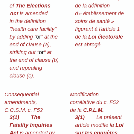
of
The Elections
de la définition
Act
is amended
d'« établissement de
in the definition
soins de santé »
"health care facility"
figurant à l'article 1
by adding "
or
" at the
de la
Loi électorale
end of clause (a),
est abrogé.
striking out "
or
" at
the end of clause (b)
and repealing
clause (c).
Consequential
Modification
amendments,
corrélative du c. F52
C.C.S.M. c. F52
de la
C.P.L.M.
3(1)
The
3(1)
Le présent
Fatality Inquiries
article modifie la
Loi
Act
is amended by
sur les enquêtes