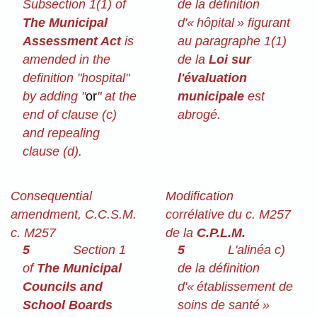
Subsection 1(1) of
de la définition
The Municipal
d'« hôpital » figurant
Assessment Act
is
au paragraphe 1(1)
amended in the
de la
Loi sur
definition "hospital"
l'évaluation
by adding "
or
" at the
municipale
est
end of clause (c)
abrogé.
and repealing
clause (d).
Consequential
Modification
amendment, C.C.S.M.
corrélative du c. M257
c. M257
de la
C.P.L.M.
5
Section 1
5
L'alinéa c)
of
The Municipal
de la définition
Councils and
d'« établissement de
School Boards
soins de santé »