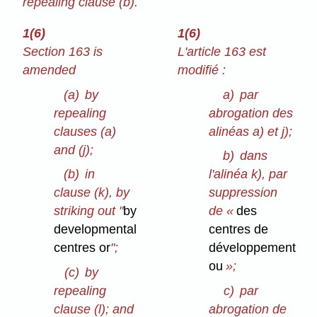
repealing clause (b).
1(6)
1(6)
Section 163 is
L'article 163 est
amended
modifié :
(a)
by
a)
par
repealing
abrogation des
clauses (a)
alinéas a) et j);
and (j);
b)
dans
(b)
in
l'alinéa k), par
clause (k), by
suppression
striking out "
by
de «
des
developmental
centres de
centres or
";
développement
ou
»;
(c)
by
repealing
c)
par
clause (l); and
abrogation de