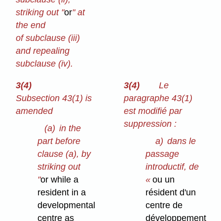
striking out "
or
" at
the end
of subclause (iii)
and repealing
subclause (iv).
3(4)
3(4)
Le
Subsection 43(1) is
paragraphe 43(1)
amended
est modifié par
suppression :
(a)
in the
part before
a)
dans le
clause (a), by
passage
striking out
introductif, de
"
or while a
«
ou un
resident in a
résident d'un
developmental
centre de
centre as
développement