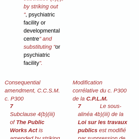
by striking out
"
, psychiatric
facility or
developmental
centre
" and
substituting "
or
psychiatric
facility
".
Consequential
Modification
amendment, C.C.S.M.
corrélative du c. P300
c. P300
de la
C.P.L.M.
7
7
Le sous-
Subclause 4(b)⁠(iii)
alinéa 4b)⁠(iii) de la
of
The Public
Loi sur les travaux
Works Act
is
publics
est modifié
amended by striking
par suppression de