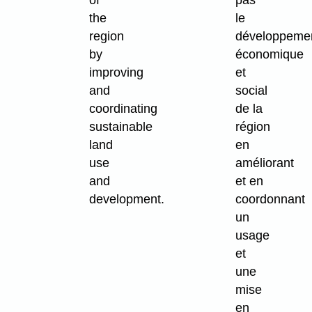
of
pas
the
le
region
développeme
by
économique
improving
et
and
social
coordinating
de la
sustainable
région
land
en
use
améliorant
and
et en
development.
coordonnant
un
usage
et
une
mise
en