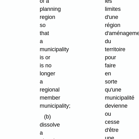
of a
les
planning
limites
region
d'une
so
région
that
d'aménageme
a
du
municipality
territoire
is or
pour
is no
faire
longer
en
a
sorte
regional
qu'une
member
municipalité
municipality;
devienne
ou
(b)
cesse
dissolve
d'être
a
une