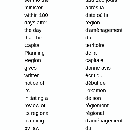
sent to the
tard 180 jours
minister
après la
within 180
date où la
days after
région
the day
d'aménagement
that the
du
Capital
territoire
Planning
de la
Region
capitale
gives
donne avis
written
écrit du
notice of
début de
its
l'examen
initiating a
de son
review of
règlement
its regional
régional
planning
d'aménagement
by-law
du