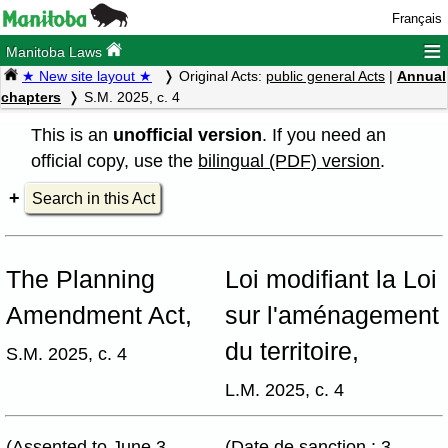
Français
≡
Manitoba Laws
★ New site layout ★
Original Acts:
public general Acts
|
Annual
chapters
S.M. 2025, c. 4
This is an
unofficial version
. If you need an
official copy, use the
bilingual (PDF) version
.
Search in this Act
The Planning
Loi modifiant la Loi
Amendment Act,
sur l'aménagement
du territoire,
S.M. 2025, c. 4
L.M. 2025, c. 4
(Assented to June 3,
(Date de sanction : 3