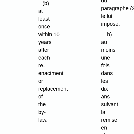
du
(b)
paragraphe (
at
le lui
least
impose;
once
within 10
b)
years
au
after
moins
each
une
re-
fois
enactment
dans
or
les
replacement
dix
of
ans
the
suivant
by-
la
law.
remise
en