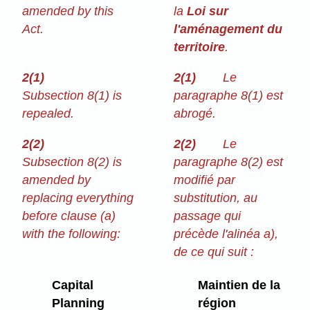
amended by this
la
Loi sur
Act.
l'aménagement du
territoire
.
2(1)
2(1)
Le
Subsection 8(1) is
paragraphe 8(1) est
repealed.
abrogé.
2(2)
2(2)
Le
Subsection 8(2) is
paragraphe 8(2) est
amended by
modifié par
replacing everything
substitution, au
before clause (a)
passage qui
with the following:
précède l'alinéa a),
de ce qui suit :
Capital
Maintien de la
Planning
région