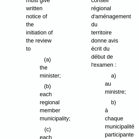
must give
conseil
written
régional
notice of
d'aménagement
the
du
initiation of
territoire
the review
donne avis
to
écrit du
début de
(a)
l'examen :
the
minister;
a)
au
(b)
ministre;
each
regional
b)
member
à
municipality;
chaque
municipalité
(c)
participante
each