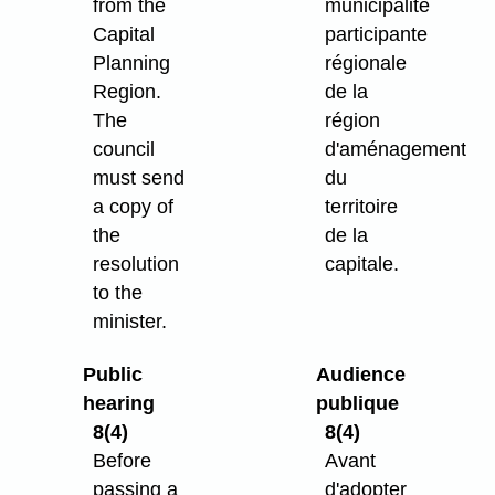
from the
municipalité
Capital
participante
Planning
régionale
Region.
de la
The
région
council
d'aménagement
must send
du
a copy of
territoire
the
de la
resolution
capitale.
to the
minister.
Public
Audience
hearing
publique
8(4)
8(4)
Before
Avant
passing a
d'adopter