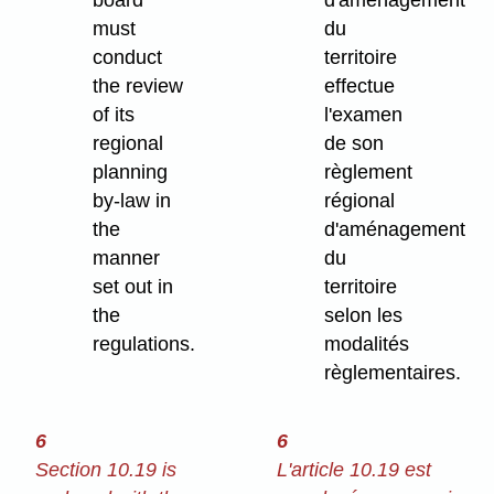
board
d'aménagement
must
du
conduct
territoire
the review
effectue
of its
l'examen
regional
de son
planning
règlement
by-law in
régional
the
d'aménagement
manner
du
set out in
territoire
the
selon les
regulations.
modalités
règlementaires.
6
6
Section 10.19 is
L'article 10.19 est