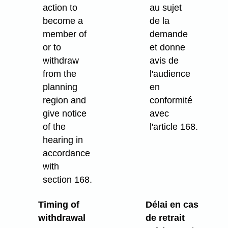
action to
au sujet
become a
de la
member of
demande
or to
et donne
withdraw
avis de
from the
l'audience
planning
en
region and
conformité
give notice
avec
of the
l'article 168.
hearing in
accordance
with
section 168.
Timing of
Délai en cas
withdrawal
de retrait