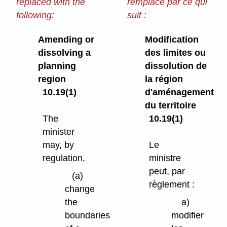
replaced with the
remplacé par ce qui
following:
suit :
Amending or
Modification
dissolving a
des limites ou
planning
dissolution de
region
la région
10.19(1)
d'aménagement
du territoire
The
10.19(1)
minister
may, by
Le
regulation,
ministre
peut, par
(a)
règlement :
change
the
a)
boundaries
modifier