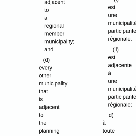
adjacent
est
to
une
a
municipalit
regional
participant
member
régionale,
municipality;
and
(ii)
est
(d)
adjacente
every
à
other
une
municipality
municipalit
that
participant
is
régionale;
adjacent
to
d)
the
à
planning
toute