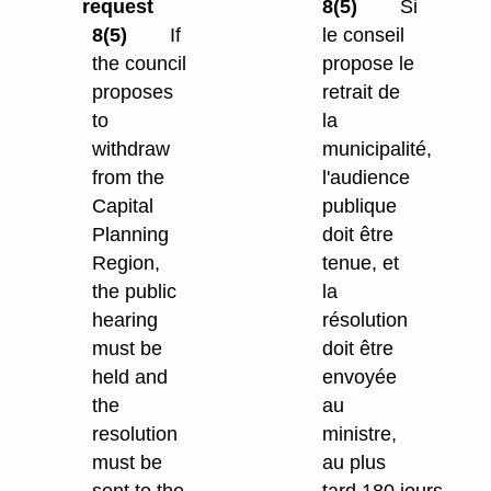
request
8(5)
Si
8(5)
If
le conseil
the council
propose le
proposes
retrait de
to
la
withdraw
municipalité,
from the
l'audience
Capital
publique
Planning
doit être
Region,
tenue, et
the public
la
hearing
résolution
must be
doit être
held and
envoyée
the
au
resolution
ministre,
must be
au plus