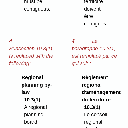
must be
territoire
contiguous.
doivent
être
contiguës.
4
4
Le
Subsection 10.3(1)
paragraphe 10.3(1)
is replaced with the
est remplacé par ce
following:
qui suit :
Regional
Règlement
planning by-
régional
law
d'aménagement
10.3(1)
du territoire
A regional
10.3(1)
planning
Le conseil
board
régional