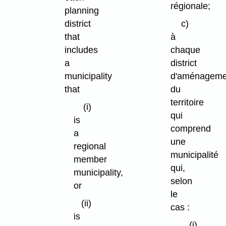
régionale;
planning
district
c)
that
à
includes
chaque
a
district
municipality
d'aménageme
that
du
territoire
(i)
qui
is
comprend
a
une
regional
municipalité
member
qui,
municipality,
selon
or
le
(ii)
cas :
is
(i)