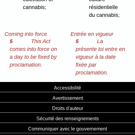
cannabis;
résidentielle
du cannabis;
Coming into force
Entrée en vigueur
5
This Act
5
La
comes into force on
présente loi entre en
a day to be fixed by
vigueur à la date
proclamation.
fixée par
proclamation.
Accessibilité
Avertissement
Droits d'auteur
Sécurité des renseignements
Communiquer avec le gouvernement