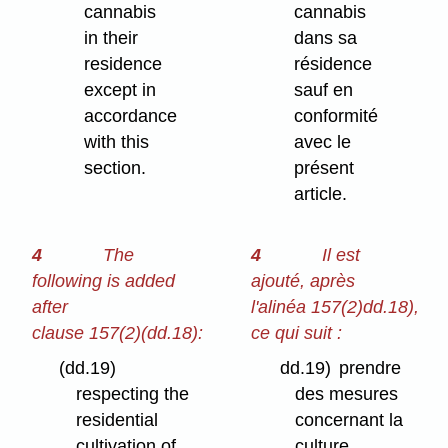
cannabis
cannabis
in their
dans sa
residence
résidence
except in
sauf en
accordance
conformité
with this
avec le
section.
présent
article.
4
The
4
Il est
following is added
ajouté, après
after
l'alinéa 157(2)dd.18),
clause 157(2)⁠(dd.18):
ce qui suit :
(dd.19)
dd.19)
prendre
respecting the
des mesures
residential
concernant la
cultivation of
culture