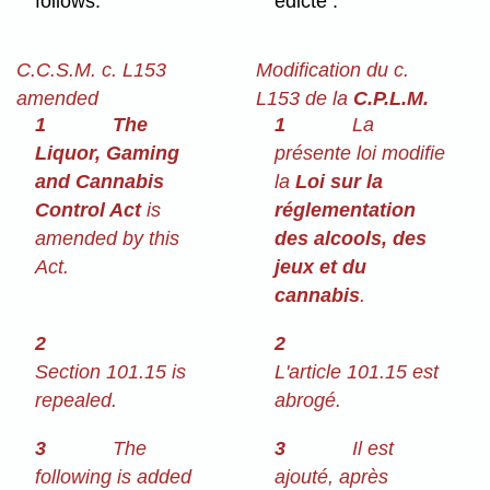
follows:
édicte :
C.C.S.M. c. L153
Modification du c.
amended
L153 de la
C.P.L.M.
1
The
1
La
Liquor, Gaming
présente loi modifie
and Cannabis
la
Loi sur la
Control Act
is
réglementation
amended by this
des alcools, des
Act.
jeux et du
cannabis
.
2
2
Section 101.15 is
L'article 101.15 est
repealed.
abrogé.
3
The
3
Il est
following is added
ajouté, après