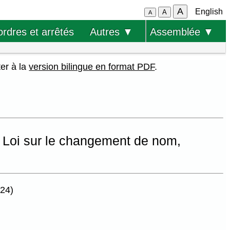
A
English
A
A
ordres et arrêtés
Autres ▼
Assemblée ▼
ter à la
version bilingue en format PDF
.
la Loi sur le changement de nom,
024)