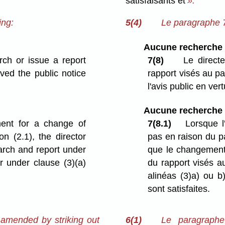
satisfaisants et
».
ing:
5(4)
Le paragraphe 7(
Aucune recherche e
rch or issue a report
7(8)
Le directe
ived the public notice
rapport visés au pa
l'avis public en vert
Aucune recherche e
ment for a change of
7(8.1)
Lorsque l
 (2.1), the director
pas en raison du pa
rch and report under
que le changement 
r under clause (3)⁠(a)
du rapport visés a
alinéas (3)a) ou b
sont satisfaites.
 amended by striking out
6(1)
Le paragraphe