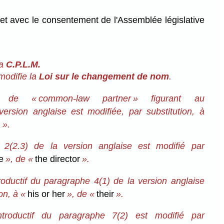
et avec le consentement de l'Assemblée législative
la
C.P.L.M.
modifie la
Loi sur le changement de nom
.
n de « common-law partner » figurant au
ersion anglaise est modifiée, par substitution, à
m
».
2(2.3) de la version anglaise est modifié par
e
», de «
the director
».
oductif du paragraphe 4(1) de la version anglaise
ion, à «
his or her
», de «
their
».
troductif du paragraphe 7(2) est modifié par