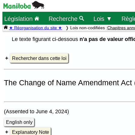
Législation
Recherche
Lois ▼
Règl
★ Réorganisation du site ★
Lois non-codifiées :
Chapitres ann
Le texte figurant ci-dessous
n'a pas de valeur offic
Rechercher dans cette loi
The Change of Name Amendment Act 
(Assented to June 4, 2024)
English only
Explanatory Note