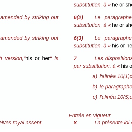
substitution, à «
he or s
 amended by striking out
6(2)
Le paragraphe
substitution, à «
he or sh
 amended by striking out
6(3)
Le paragraphe
substitution, à «
his or he
h version,"
his or her
" is
7
Les disposition
par substitution, à «
his 
a)
l'alinéa 10(1)c
b)
le paragraphe
c)
l'alinéa 10(5)d
Entrée en vigueur
eives royal assent.
8
La présente loi 