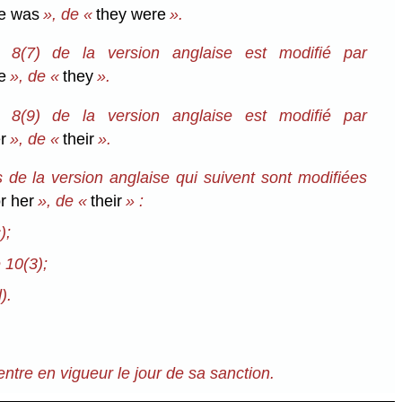
he was
», de «
they were
».
 8(7) de la version anglaise est modifié par
e
», de «
they
».
 8(9) de la version anglaise est modifié par
r
», de «
their
».
s de la version anglaise qui suivent sont modifiées
or her
», de «
their
» :
);
 10(3);
).
entre en vigueur le jour de sa sanction.