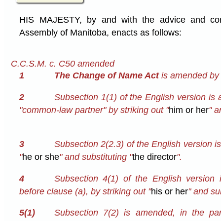
HIS MAJESTY, by and with the advice and cons
Assembly of Manitoba, enacts as follows:
C.C.S.M. c. C50 amended
1
The Change of Name Act
is amended by t
2
Subsection 1(1) of the English version is 
"common-law partner" by striking out "
him or her
" a
3
Subsection 2(2.3) of the English version i
"
he or she
" and substituting "
the director
".
4
Subsection 4(1) of the English version 
before clause (a), by striking out "
his or her
" and sub
5(1)
Subsection 7(2) is amended, in the par