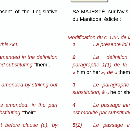
ent of the Legislative
SA MAJESTÉ, sur l'avis 
du Manitoba, édicte :
Modification du c. C50 de 
his Act.
1
La présente loi 
amended in the definition
2
La définitio
nd substituting "
them
".
paragraphe 1(1) de la v
«
him or her
», de «
the
s amended by striking out
3
Le paragraphe 
substitution, à «
he or sh
is amended, in the part
4
Le passage intr
stituting "
their
".
est modifié par substitut
t before clause (a), by
5(1)
Le passage in