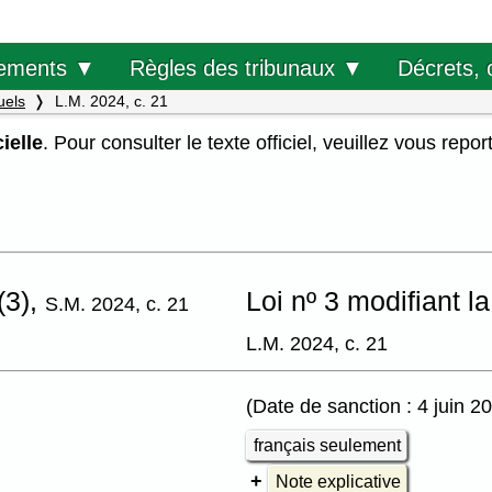
Décrets, 
ements ▼
Règles des tribunaux ▼
uels
L.M. 2024, c. 21
ielle
. Pour consulter le texte officiel, veuillez vous repor
(3),
Loi nº 3 modifiant 
S.M. 2024, c. 21
L.M. 2024, c. 21
(Date de sanction : 4 juin 2
français seulement
Note explicative