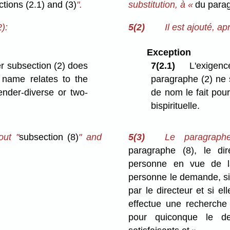
tions (2.1) and (3)
".
substitution, à «
du para
):
5(2)
Il est ajouté, ap
Exception
r subsection (2) does
7(2.1)
L'exige
 name relates to the
paragraphe (2) ne 
ender-diverse or two-
de nom le fait pour
bispirituelle.
out "
subsection (8)
" and
5(3)
Le paragraph
paragraphe (8), le di
personne en vue de l
personne le demande, si 
par le directeur et si ell
effectue une recherche
pour quiconque le de