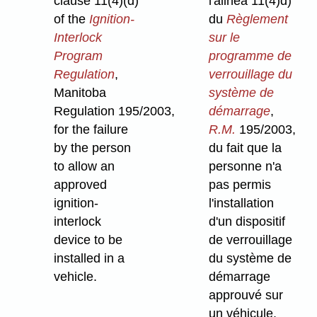
clause 11(4)⁠(d)
l'alinéa 11(4)d)
of the
Ignition-
du
Règlement
Interlock
sur le
Program
programme de
Regulation
,
verrouillage du
Manitoba
système de
Regulation 195/2003,
démarrage
,
for the failure
R.M.
195/2003,
by the person
du fait que la
to allow an
personne n'a
approved
pas permis
ignition-
l'installation
interlock
d'un dispositif
device to be
de verrouillage
installed in a
du système de
vehicle.
démarrage
approuvé sur
un véhicule.