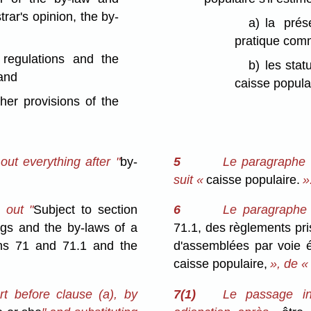
trar's opinion, the by-
a)
la prés
pratique comm
 regulations and the
b)
les stat
 and
caisse popula
ther provisions of the
ut everything after "
by-
5
Le paragraphe 
suit «
caisse populaire.
»
 out "
Subject to section
6
Le paragraphe 
ngs and the by-laws of a
71.1, des règlements pris
ons 71 and 71.1 and the
d'assemblées par voie é
caisse populaire,
», de 
t before clause (a), by
7(1)
Le passage in