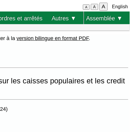
A
English
A
A
ordres et arrêtés
Autres ▼
Assemblée ▼
ter à la
version bilingue en format PDF
.
sur les caisses populaires et les credit
024)