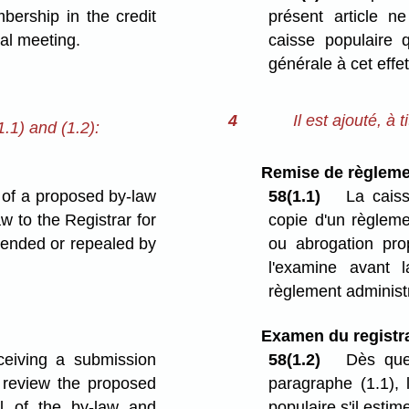
bership in the credit
présent article 
ral meeting.
caisse populaire 
générale à cet effet
4
Il est ajouté, à 
.1) and (1.2):
Remise de règleme
 of a proposed by-law
58(1.1)
La caiss
 to the Registrar for
copie d'un règleme
mended or repealed by
ou abrogation prop
l'examine avant l
règlement administ
Examen du registra
ceiving a submission
58(1.2)
Dès que
t review the proposed
paragraphe (1.1), 
l of the by-law and
populaire s'il estim