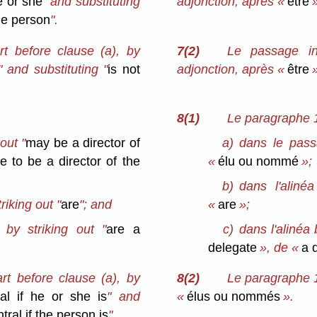
e or she
" and substituting
adjonction, après «
être
»
the person
".
t before clause (a), by
7(2)
Le passage in
" and substituting "
is not
adjonction, après «
être
»
8(1)
Le paragraphe 1
out "
may be a director of
a)
dans le pass
ble to be a director of the
«
élu ou nommé
»;
b)
dans l'aliné
riking out "
are
"; and
«
are
»;
 by striking out "
are a
c)
dans l'alinéa 
delegate
», de «
a 
rt before clause (a), by
8(2)
Le paragraphe 1
al if he or she is
" and
«
élus ou nommés
».
ntral if the person is
".