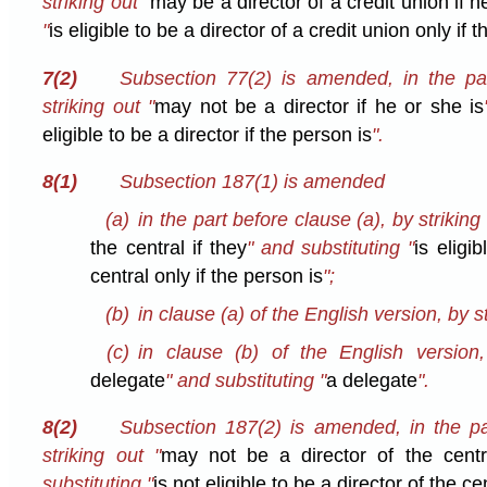
striking out "
may be a director of a credit union if h
"
is eligible to be a director of a credit union only if 
7(2)
Subsection 77(2) is amended, in the par
striking out "
may not be a director if he or she is
eligible to be a director if the person is
".
8(1)
Subsection 187(1) is amended
(a)
in the part before clause (a), by striking 
the central if they
" and substituting "
is eligi
central only if the person is
";
(b)
in clause (a) of the English version, by st
(c)
in clause (b) of the English version,
delegate
" and substituting "
a delegate
".
8(2)
Subsection 187(2) is amended, in the pa
striking out "
may not be a director of the centr
substituting "
is not eligible to be a director of the ce