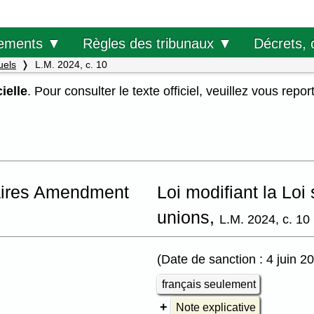
Décrets, 
ements ▼
Règles des tribunaux ▼
uels
L.M. 2024, c. 10
ielle
. Pour consulter le texte officiel, veuillez vous repor
aires Amendment
Loi modifiant la Loi 
unions,
L.M. 2024, c. 10
(Date de sanction : 4 juin 2
français seulement
Note explicative