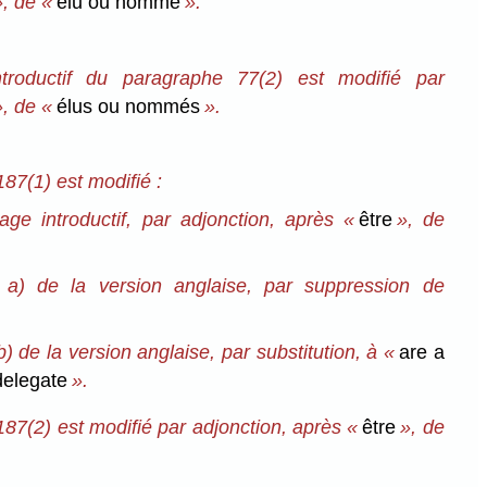
, de «
élu ou nommé
».
troductif du paragraphe 77(2) est modifié par
, de «
élus ou nommés
».
87(1) est modifié :
age introductif, par adjonction, après «
être
», de
a a) de la version anglaise, par suppression de
b) de la version anglaise, par substitution, à «
are a
delegate
».
87(2) est modifié par adjonction, après «
être
», de