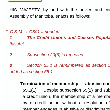
HIS MAJESTY, by and with the advice and cons
Assembly of Manitoba, enacts as follows:
C.C.S.M. c. C301 amended
1
The Credit Unions and Caisses Popula
this Act.
2
Subsection 20(6) is repealed.
3
Section 55.1 is renumbered as section 5
added as section 55.1:
Termination of membership — abusive con
55.1(1)
Despite subsection 55(1) and subj
a credit union, the membership of a memb
by a credit union without a resolution of
member engages in abusive or discriminato