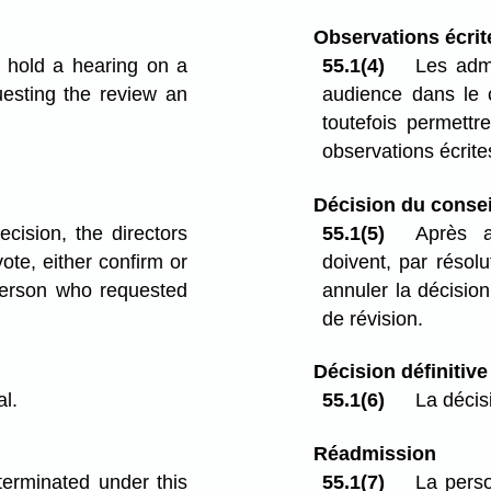
Observations écrit
o hold a hearing on a
55.1(4)
Les admi
uesting the review an
audience dans le 
toutefois permett
observations écrite
Décision du consei
ecision, the directors
55.1(5)
Après a
ote, either confirm or
doivent, par résolu
person who requested
annuler la décision
de révision.
Décision définitive
al.
55.1(6)
La décis
Réadmission
erminated under this
55.1(7)
La perso