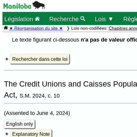
Législation
Recherche
Lois ▼
Règl
★ Réorganisation du site ★
Lois non-codifiées :
Chapitres ann
Le texte figurant ci-dessous
n'a pas de valeur offic
Rechercher dans cette loi
The Credit Unions and Caisses Popul
Act,
S.M. 2024, c. 10
(Assented to June 4, 2024)
English only
Explanatory Note