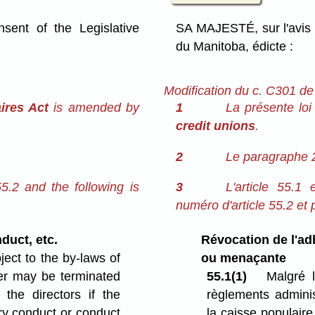
ent of the Legislative
SA MAJESTÉ, sur l'avis 
du Manitoba, édicte :
Modification du c. C301 de
ires Act
is amended by
1
La présente loi
credit unions
.
2
Le paragraphe 2
5.2 and the following is
3
L'article 55.1
numéro d'article 55.2 et p
duct, etc.
Révocation de l'ad
ect to the by-laws of
ou menaçante
er may be terminated
55.1(1)
Malgré 
 the directors if the
règlements adminis
ry conduct or conduct
la caisse populair