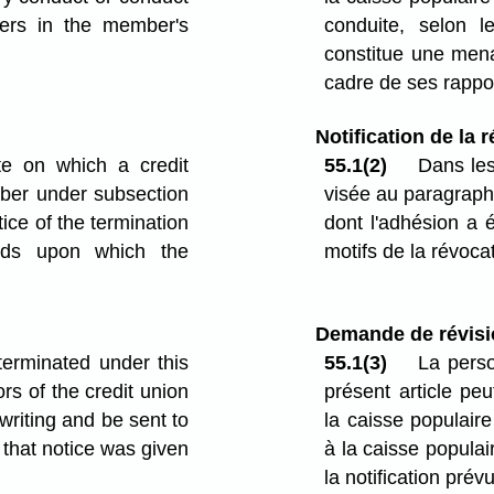
hers in the member's
conduite, selon l
constitue une mena
cadre de ses rappor
Notification de la 
te on which a credit
55.1(2)
Dans les
ber under subsection
visée au paragraphe
tice of the termination
dont l'adhésion a 
nds upon which the
motifs de la révoca
Demande de révisi
erminated under this
55.1(3)
La perso
rs of the credit union
présent article pe
writing and be sent to
la caisse populair
e that notice was given
à la caisse populai
la notification prév