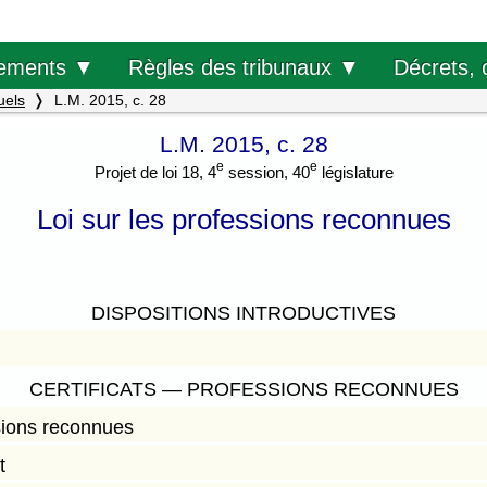
Décrets, 
ements ▼
Règles des tribunaux ▼
uels
L.M. 2015, c. 28
L.M. 2015, c. 28
e
e
Projet de loi 18, 4
session, 40
législature
Loi sur les professions reconnues
DISPOSITIONS INTRODUCTIVES
CERTIFICATS — PROFESSIONS RECONNUES
sions reconnues
t