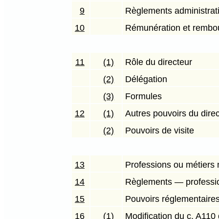
9
Règlements administrati
10
Rémunération et rembo
11
(1)
Rôle du directeur
(2)
Délégation
(3)
Formules
12
(1)
Autres pouvoirs du dire
(2)
Pouvoirs de visite
13
Professions ou métiers
14
Règlements — professi
15
Pouvoirs réglementaires
16
(1)
Modification du c. A110 