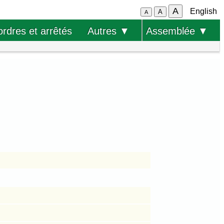
A
English
A
A
ordres et arrêtés
Autres ▼
Assemblée ▼