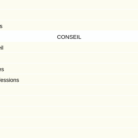
ts
CONSEIL
il
es
fessions