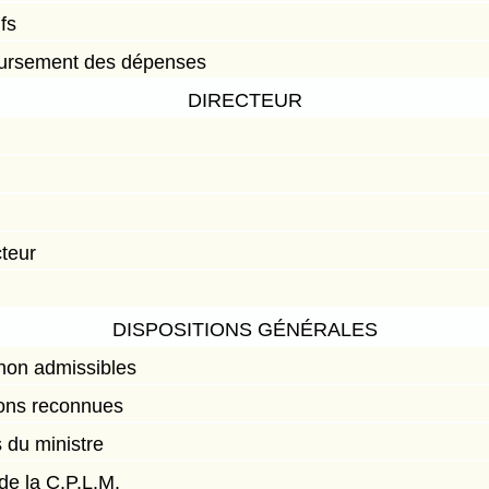
fs
ursement des dépenses
DIRECTEUR
cteur
DISPOSITIONS GÉNÉRALES
 non admissibles
ons reconnues
 du ministre
de la C.P.L.M.