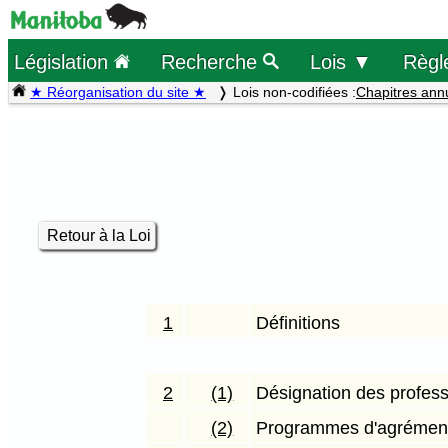
Législation
Recherche
Lois ▼
Règl
★ Réorganisation du site ★
Lois non-codifiées :
Chapitres ann
Retour à la Loi
1
Définitions
2
(1)
Désignation des profes
(2)
Programmes d'agrémen