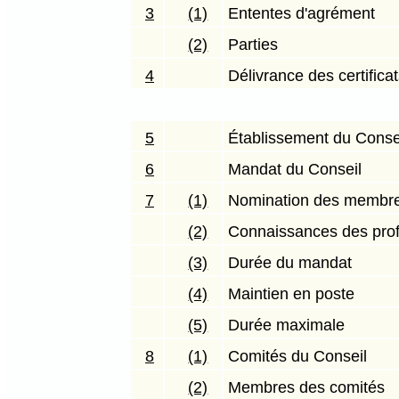
3
(1)
Ententes d'agrément
(2)
Parties
4
Délivrance des certifica
5
Établissement du Conse
6
Mandat du Conseil
7
(1)
Nomination des membr
(2)
Connaissances des pro
(3)
Durée du mandat
(4)
Maintien en poste
(5)
Durée maximale
8
(1)
Comités du Conseil
(2)
Membres des comités