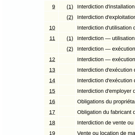
9
(1)
Interdiction d'installati
(2)
Interdiction d'exploitati
10
Interdiction d'utilisati
11
(1)
Interdiction — utilisatio
(2)
Interdiction — exécution 
12
Interdiction — exécution
13
Interdiction d'exécutio
14
Interdiction d'exécution 
15
Interdiction d'employer
16
Obligations du propriéta
17
Obligation du fabricant
18
Interdiction de vente ou
19
Vente ou location de maté