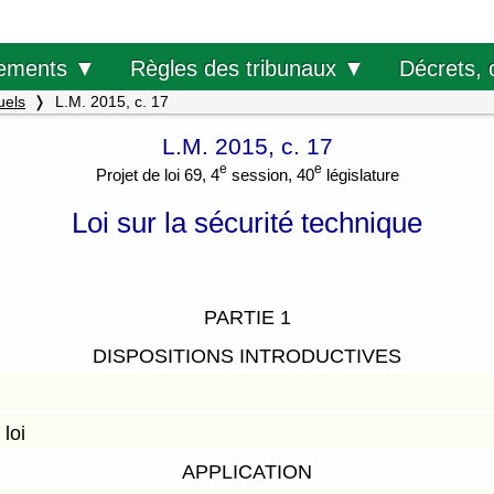
Décrets, 
ements ▼
Règles des tribunaux ▼
uels
L.M. 2015, c. 17
L.M. 2015, c. 17
e
e
Projet de loi 69, 4
session, 40
législature
Loi sur la sécurité technique
PARTIE 1
DISPOSITIONS INTRODUCTIVES
loi
APPLICATION