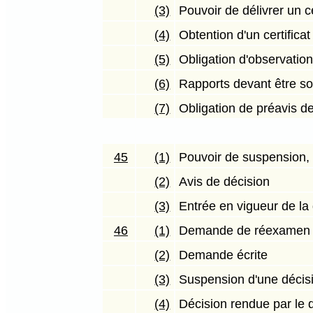
(3)
Pouvoir de délivrer un ce
(4)
Obtention d'un certificat
(5)
Obligation d'observatio
(6)
Rapports devant être so
(7)
Obligation de préavis de
45
(1)
Pouvoir de suspension, 
(2)
Avis de décision
(3)
Entrée en vigueur de la
46
(1)
Demande de réexamen
(2)
Demande écrite
(3)
Suspension d'une décis
(4)
Décision rendue par le d