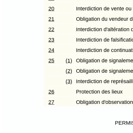
20
Interdiction de vente o
21
Obligation du vendeur d
22
Interdiction d'altératio
23
Interdiction de falsifi
24
Interdiction de continuat
25
(1)
Obligation de signalemen
(2)
Obligation de signaleme
(3)
Interdiction de représail
26
Protection des lieux
27
Obligation d'observation
PERMI