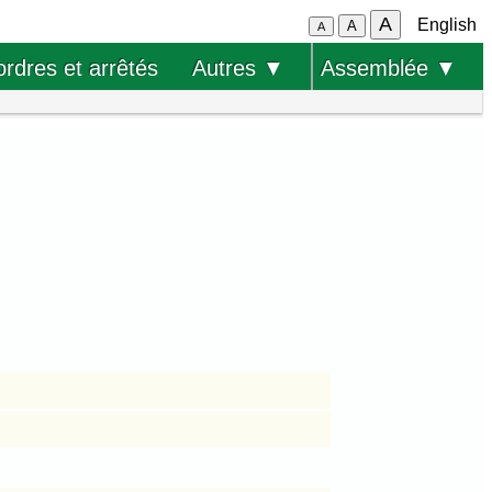
A
English
A
A
ordres et arrêtés
Autres ▼
Assemblée ▼