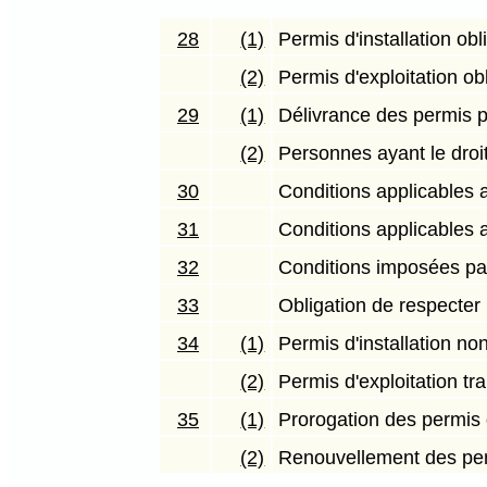
28
(1)
Permis d'installation obl
(2)
Permis d'exploitation obl
29
(1)
Délivrance des permis pa
(2)
Personnes ayant le droit 
30
Conditions applicables a
31
Conditions applicables a
32
Conditions imposées par
33
Obligation de respecter
34
(1)
Permis d'installation no
(2)
Permis d'exploitation tr
35
(1)
Prorogation des permis d
(2)
Renouvellement des perm