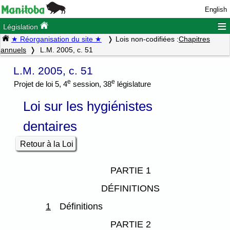
English
≡
Législation
★ Réorganisation du site ★
Lois non-codifiées :
Chapitres
annuels
L.M. 2005, c. 51
L.M. 2005, c. 51
e
e
Projet de loi 5, 4
session, 38
législature
Loi sur les hygiénistes
dentaires
Retour à la Loi
PARTIE 1
DÉFINITIONS
1
Définitions
PARTIE 2