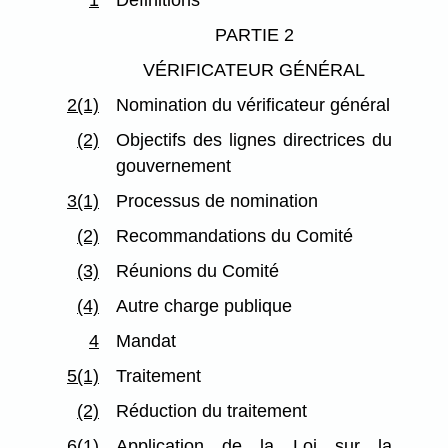
1
Définitions
PARTIE 2
VÉRIFICATEUR GÉNÉRAL
2(1)
Nomination du vérificateur général
(2)
Objectifs des lignes directrices du
gouvernement
3(1)
Processus de nomination
(2)
Recommandations du Comité
(3)
Réunions du Comité
(4)
Autre charge publique
4
Mandat
5(1)
Traitement
(2)
Réduction du traitement
6(1)
Application de la Loi sur la