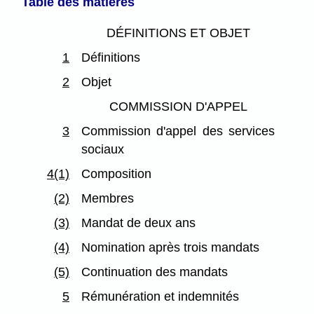
Table des matières
DÉFINITIONS ET OBJET
1
Définitions
2
Objet
COMMISSION D'APPEL
3
Commission d'appel des services
sociaux
4(1)
Composition
(2)
Membres
(3)
Mandat de deux ans
(4)
Nomination après trois mandats
(5)
Continuation des mandats
5
Rémunération et indemnités