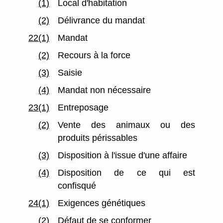
(1)
Local d'habitation
(2)
Délivrance du mandat
22(1)
Mandat
(2)
Recours à la force
(3)
Saisie
(4)
Mandat non nécessaire
23(1)
Entreposage
(2)
Vente des animaux ou des
produits périssables
(3)
Disposition à l'issue d'une affaire
(4)
Disposition de ce qui est
confisqué
24(1)
Exigences génétiques
(2)
Défaut de se conformer