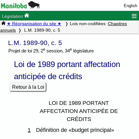
English
≡
Législation
★ Réorganisation du site ★
Lois non-codifiées :
Chapitres
annuels
L.M. 1989-90, c. 5
L.M. 1989-90, c. 5
e
e
Projet de loi 29, 2
session, 34
législature
Loi de 1989 portant affectation
anticipée de crédits
Retour à la Loi
LOI DE 1989 PORTANT
AFFECTATION ANTICIPÉE DE
CRÉDITS
1
Définition de «budget principal»