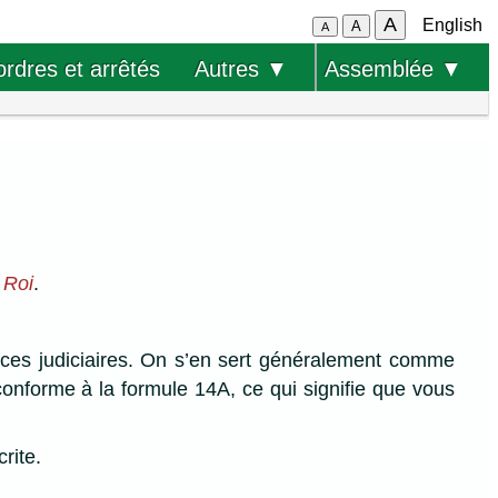
A
English
A
A
ordres et arrêtés
Autres ▼
Assemblée ▼
 Roi
.
ances judiciaires. On s’en sert généralement comme
conforme à la formule 14A, ce qui signifie que vous
rite.