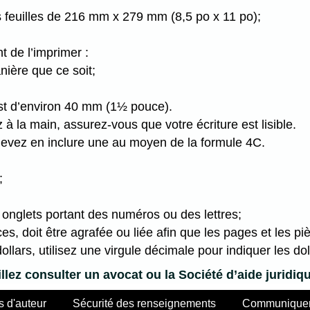
es feuilles de 216 mm x 279 mm (8,5 po x 11 po);
t de l’imprimer :
ière que ce soit;
st d’environ 40 mm (1½ pouce).
 à la main, assurez-vous que votre écriture est lisible.
devez en inclure une au moyen de la formule 4C.
;
 onglets portant des numéros ou des lettres;
s, doit être agrafée ou liée afin que les pages et les p
lars, utilisez une virgule décimale pour indiquer les doll
llez consulter un avocat ou la Société d’aide juridi
s d'auteur
Sécurité des renseignements
Communiquer