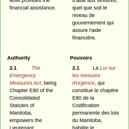
level provides the
d'aide aux sinistrés,
financial assistance.
quel que soit le
niveau de
gouvernement qui
assure l'aide
financière.
Authority
Pouvoirs
2.1
The
2.1
La
Loi sur
Emergency
les mesures
Measures Act
, being
d'urgence
, qui
Chapter E80 of the
constitue le chapitre
Consolidated
E80 de la
Statutes of
Codification
Manitoba,
permanente des lois
empowers the
du Manitoba,
Lieutenant
habilite le