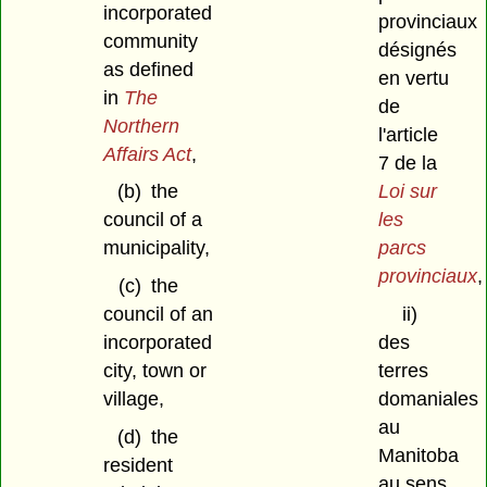
incorporated
provinciaux
community
désignés
as defined
en vertu
in
The
de
Northern
l'article
Affairs Act
,
7 de la
Loi sur
(b)
the
les
council of a
parcs
municipality,
provinciaux
,
(c)
the
ii)
council of an
des
incorporated
terres
city, town or
domaniales
village,
au
(d)
the
Manitoba
resident
au sens