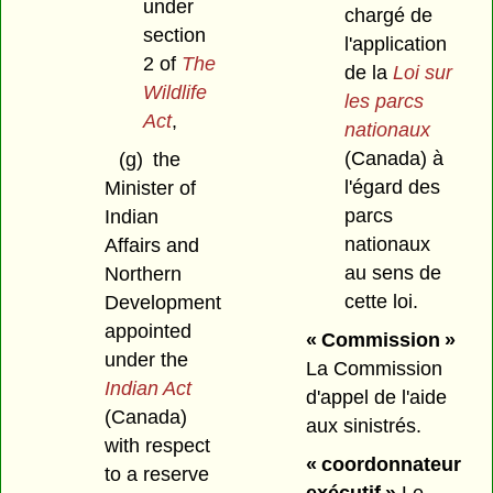
under
chargé de
section
l'application
2 of
The
de la
Loi sur
Wildlife
les parcs
Act
,
nationaux
(Canada) à
(g)
the
l'égard des
Minister of
parcs
Indian
nationaux
Affairs and
au sens de
Northern
cette loi.
Development
appointed
« Commission »
under the
La Commission
Indian Act
d'appel de l'aide
(Canada)
aux sinistrés.
with respect
« coordonnateur
to a reserve
exécutif »
Le