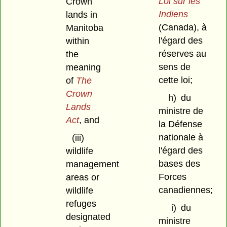
Loi sur les
Crown
Indiens
lands in
(Canada), à
Manitoba
l'égard des
within
réserves au
the
sens de
meaning
cette loi;
of
The
Crown
h)
du
Lands
ministre de
Act
, and
la Défense
nationale à
(iii)
l'égard des
wildlife
bases des
management
Forces
areas or
canadiennes;
wildlife
refuges
i)
du
designated
ministre