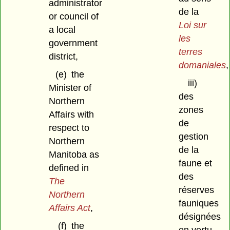
administrator
de la
or council of
Loi sur
a local
les
government
terres
district,
domaniales
,
(e)
the
iii)
Minister of
des
Northern
zones
Affairs with
de
respect to
gestion
Northern
de la
Manitoba as
faune et
defined in
des
The
réserves
Northern
fauniques
Affairs Act
,
désignées
(f)
the
en vertu