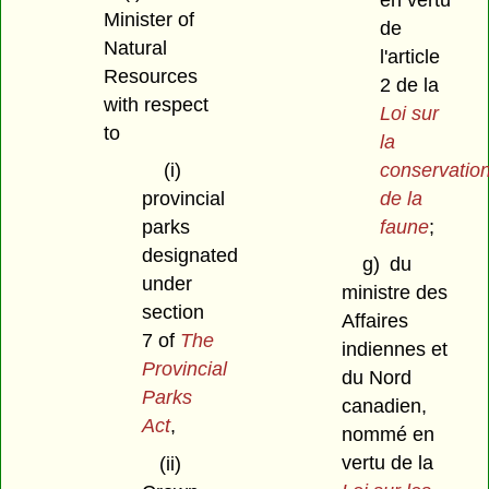
Minister of
de
Natural
l'article
Resources
2 de la
with respect
Loi sur
to
la
conservatio
(i)
de la
provincial
faune
;
parks
designated
g)
du
under
ministre des
section
Affaires
7 of
The
indiennes et
Provincial
du Nord
Parks
canadien,
Act
,
nommé en
vertu de la
(ii)